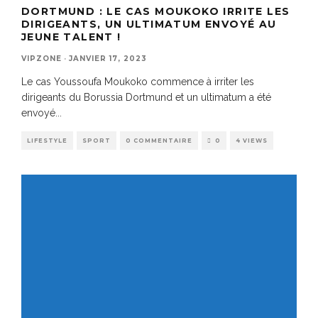
DORTMUND : LE CAS MOUKOKO IRRITE LES
DIRIGEANTS, UN ULTIMATUM ENVOYÉ AU
JEUNE TALENT !
VIPZONE
·
JANVIER 17, 2023
Le cas Youssoufa Moukoko commence à irriter les
dirigeants du Borussia Dortmund et un ultimatum a été
envoyé
...
LIFESTYLE
SPORT
0 COMMENTAIRE
0
4 VIEWS