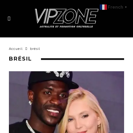
French
▼
Accueil
brésil
BRÉSIL