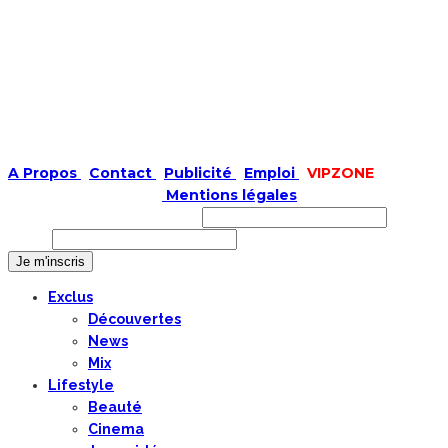
A Propos
|
Contact
|
Publicité
|
Emploi
|
VIPZONE
COPYRIGHT © 2019 |
Mentions légales
Prénom ou nom complet
Email
Exclus
Découvertes
News
Mix
Lifestyle
Beauté
Cinema