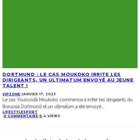
DORTMUND : LE CAS MOUKOKO IRRITE LES
DIRIGEANTS, UN ULTIMATUM ENVOYÉ AU JEUNE
TALENT !
VIPZONE
·
JANVIER 17, 2023
Le cas Youssoufa Moukoko commence à irriter les dirigeants du
Borussia Dortmund et un ultimatum a été envoyé
...
LIFESTYLE
SPORT
·
0 COMMENTAIRE
·
0
·
4 VIEWS