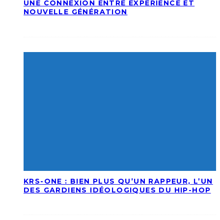
UNE CONNEXION ENTRE EXPÉRIENCE ET
NOUVELLE GÉNÉRATION
KRS-ONE : BIEN PLUS QU’UN RAPPEUR, L’UN
DES GARDIENS IDÉOLOGIQUES DU HIP-HOP