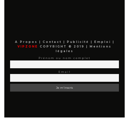
A Propos
|
Contact
|
Publicité
|
Emploi
|
VIPZONE
COPYRIGHT © 2019 |
Mentions
légales
Prénom ou nom complet
Email