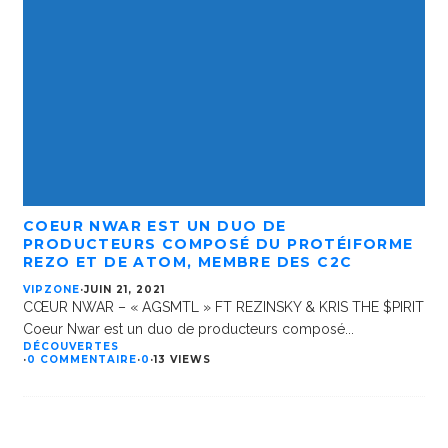
COEUR NWAR EST UN DUO DE
PRODUCTEURS COMPOSÉ DU PROTÉIFORME
REZO ET DE ATOM, MEMBRE DES C2C
VIPZONE
·
JUIN 21, 2021
CŒUR NWAR – « AGSMTL » FT REZINSKY & KRIS THE $PIRIT
Coeur Nwar est un duo de producteurs composé
...
DÉCOUVERTES
·
0 COMMENTAIRE
·
0
·
13 VIEWS