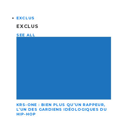
EXCLUS
EXCLUS
SEE ALL
KRS-ONE : BIEN PLUS QU’UN RAPPEUR,
L’UN DES GARDIENS IDÉOLOGIQUES DU
HIP-HOP