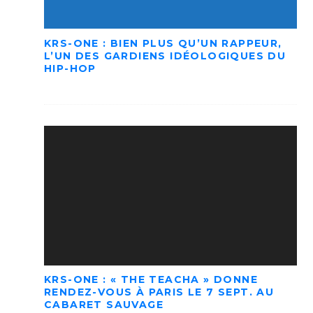
KRS-ONE : BIEN PLUS QU’UN RAPPEUR,
L’UN DES GARDIENS IDÉOLOGIQUES DU
HIP-HOP
KRS-ONE : « THE TEACHA » DONNE
RENDEZ-VOUS À PARIS LE 7 SEPT. AU
CABARET SAUVAGE