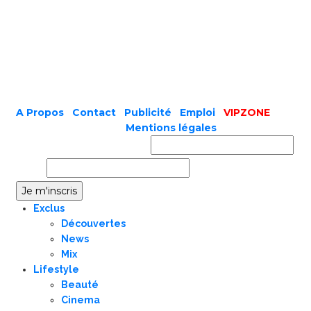
A Propos
|
Contact
|
Publicité
|
Emploi
|
VIPZONE
COPYRIGHT © 2019 |
Mentions légales
Prénom ou nom complet
Email
Exclus
Découvertes
News
Mix
Lifestyle
Beauté
Cinema