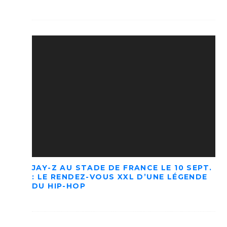
JAY-Z AU STADE DE FRANCE LE 10 SEPT.
: LE RENDEZ-VOUS XXL D’UNE LÉGENDE
DU HIP-HOP