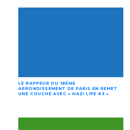
LE RAPPEUR DU 18ÈME
ARRONDISSEMENT DE PARIS EN REMET
UNE COUCHE AVEC « HAZI LIFE #3 »