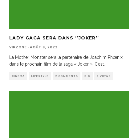
LADY GAGA SERA DANS ‘’JOKER’’
VIPZONE
·
AOÛT 9, 2022
La Mother Monster sera la partenaire de Joachim Phœnix
dans le prochain film de la saga « Joker ». C’est
...
CINEMA
LIFESTYLE
2 COMMENTS
0
8 VIEWS