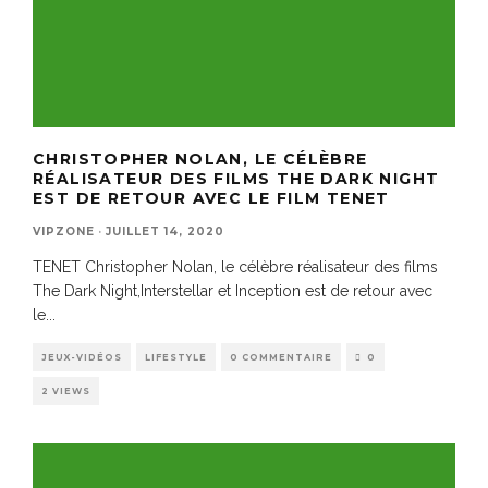
CHRISTOPHER NOLAN, LE CÉLÈBRE
RÉALISATEUR DES FILMS THE DARK NIGHT
EST DE RETOUR AVEC LE FILM TENET
VIPZONE
·
JUILLET 14, 2020
TENET Christopher Nolan, le célèbre réalisateur des films
The Dark Night,Interstellar et Inception est de retour avec
le
...
JEUX-VIDÉOS
LIFESTYLE
0 COMMENTAIRE
0
2 VIEWS