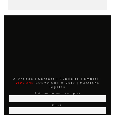
A Propos
|
Contact
|
Publicité
|
Emploi
|
VIPZONE
COPYRIGHT © 2019 |
Mentions
légales
Prénom ou nom complet
Email