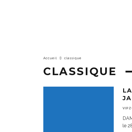
Accueil
classique
CLASSIQUE
L
JA
VIP
DAMS
le 2