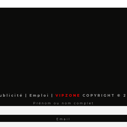
ublicité
|
Emploi
|
VIPZONE
COPYRIGHT © 2
Prénom ou nom complet
Email