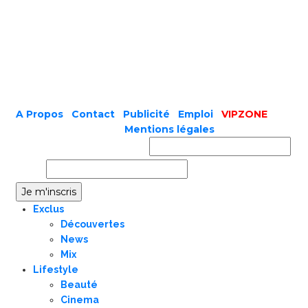
A Propos
|
Contact
|
Publicité
|
Emploi
|
VIPZONE
COPYRIGHT © 2019 |
Mentions légales
Prénom ou nom complet
Email
Exclus
Découvertes
News
Mix
Lifestyle
Beauté
Cinema