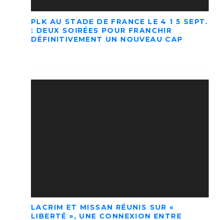
PLK AU STADE DE FRANCE LE 4 1 5 SEPT.
: DEUX SOIRÉES POUR FRANCHIR
DÉFINITIVEMENT UN NOUVEAU CAP
LACRIM ET MISSAN RÉUNIS SUR «
LIBERTÉ », UNE CONNEXION ENTRE