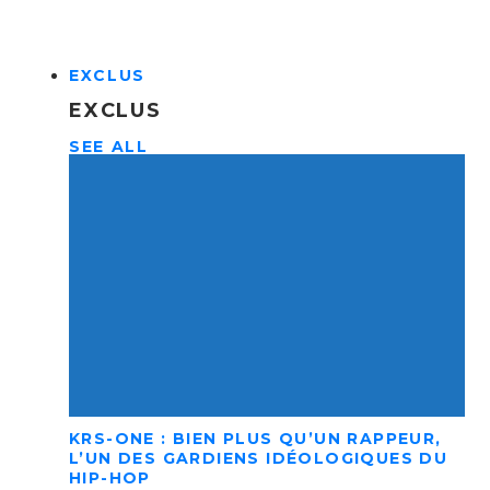
EXCLUS
EXCLUS
SEE ALL
KRS-ONE : BIEN PLUS QU’UN RAPPEUR,
L’UN DES GARDIENS IDÉOLOGIQUES DU
HIP-HOP