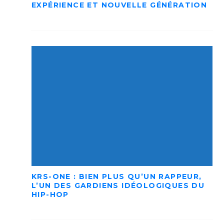
EXPÉRIENCE ET NOUVELLE GÉNÉRATION
KRS-ONE : BIEN PLUS QU’UN RAPPEUR,
L’UN DES GARDIENS IDÉOLOGIQUES DU
HIP-HOP