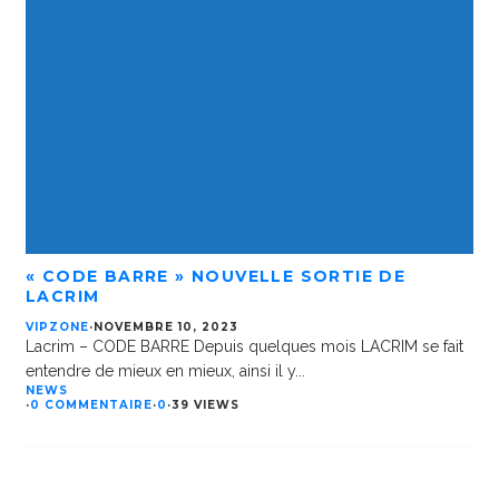
« CODE BARRE » NOUVELLE SORTIE DE
LACRIM
VIPZONE
·
NOVEMBRE 10, 2023
Lacrim – CODE BARRE Depuis quelques mois LACRIM se fait
entendre de mieux en mieux, ainsi il y
...
NEWS
·
0 COMMENTAIRE
·
0
·
39 VIEWS