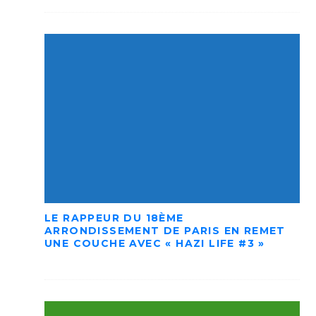
LE RAPPEUR DU 18ÈME
ARRONDISSEMENT DE PARIS EN REMET
UNE COUCHE AVEC « HAZI LIFE #3 »