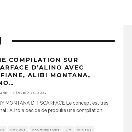
N
E COMPILATION SUR
ARFACE D’ALINO AVEC
FIANE, ALIBI MONTANA,
INO…
ZONE
·
FÉVRIER 25, 2022
Y MONTANA DIT SCARFACE Le concept est très
inal : Alino a décidé de produire une compilation
UM
MUSIQUE
0 COMMENTAIRE
0
51 VIEWS