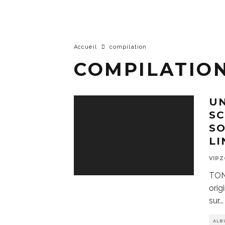
Accueil
compilation
COMPILATIO
UN
SC
SO
L
VIP
TON
orig
sur
...
ALB