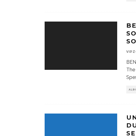
B
SO
S
VIP
BEN
The 
Spes
ALB
UN
DU
SE