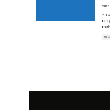
VIP
En p
uniq
main
NE