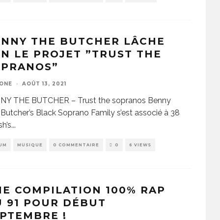
ENNY THE BUTCHER LÂCHE
N LE PROJET ”TRUST THE
OPRANOS”
ZONE
·
AOÛT 13, 2021
NY THE BUTCHER – Trust the sopranos Benny
Butcher’s Black Soprano Family s’est associé à 38
h’s
...
UM
MUSIQUE
0 COMMENTAIRE
0
6 VIEWS
E COMPILATION 100% RAP
 91 POUR DÉBUT
PTEMBRE !