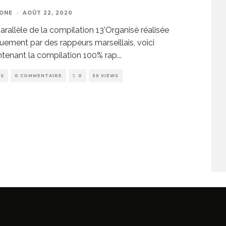
ZONE
·
AOÛT 22, 2020
arallèle de la compilation 13’Organisé réalisée
uement par des rappeurs marseillais, voici
tenant la compilation 100% rap
...
WS
0 COMMENTAIRE
0
56 VIEWS