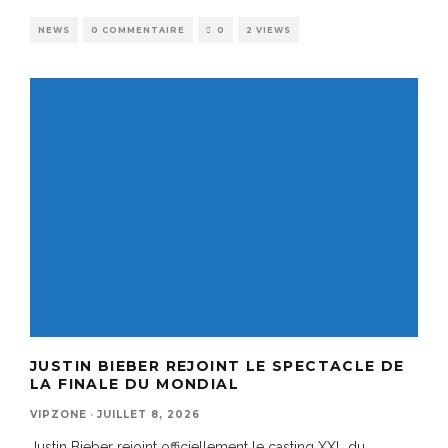
NEWS
0 COMMENTAIRE
0
2 VIEWS
JUSTIN BIEBER REJOINT LE SPECTACLE DE
LA FINALE DU MONDIAL
VIPZONE
·
JUILLET 8, 2026
Justin Bieber rejoint officiellement le casting XXL du