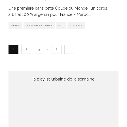
Une première dans cette Coupe du Monde : un corps
arbitral 100 % argentin pour France – Maroc
...
NEWS
0 COMMENTAIRE
0
2 VIEWS
…
1
2
3
7
la playlist urbaine de la semaine