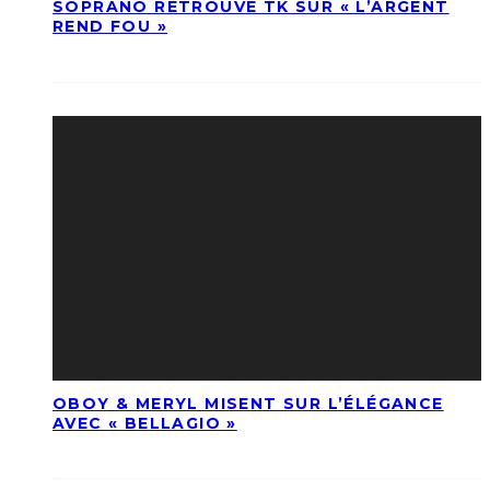
SOPRANO RETROUVE TK SUR « L’ARGENT
REND FOU »
OBOY & MERYL MISENT SUR L’ÉLÉGANCE
AVEC « BELLAGIO »