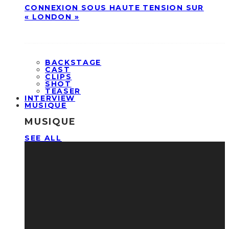
CONNEXION SOUS HAUTE TENSION SUR
« LONDON »
BACKSTAGE
CAST
CLIPS
SHOT
TEASER
INTERVIEW
MUSIQUE
MUSIQUE
SEE ALL