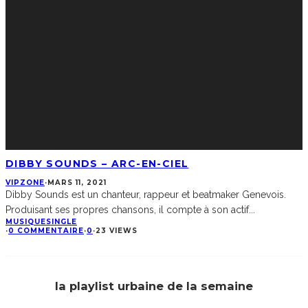
DIBBY SOUNDS – ARC-EN-CIEL
VIPZONE
·
MARS 11, 2021
Dibby Sounds est un chanteur, rappeur et beatmaker Genevois.
Produisant ses propres chansons, il compte à son actif
...
MUSIQUE
SINGLE
·
0 COMMENTAIRE
·
0
·
23 VIEWS
la playlist urbaine de la semaine