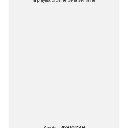
la playlist urbaine de la semaine
Kaaris –
BYAKUGAN