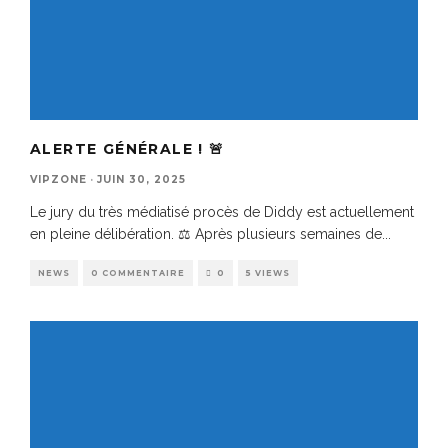
ALERTE GÉNÉRALE ! 🚨
VIPZONE
·
JUIN 30, 2025
Le jury du très médiatisé procès de Diddy est actuellement
en pleine délibération. ⚖️ Après plusieurs semaines de
...
NEWS
0 COMMENTAIRE
0
5 VIEWS