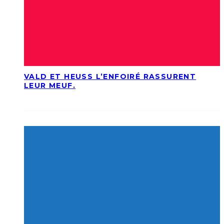
VALD ET HEUSS L’ENFOIRÉ RASSURENT
LEUR MEUF.