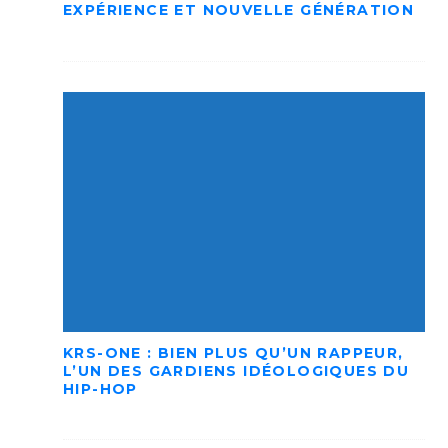
EXPÉRIENCE ET NOUVELLE GÉNÉRATION
KRS-ONE : BIEN PLUS QU’UN RAPPEUR,
L’UN DES GARDIENS IDÉOLOGIQUES DU
HIP-HOP