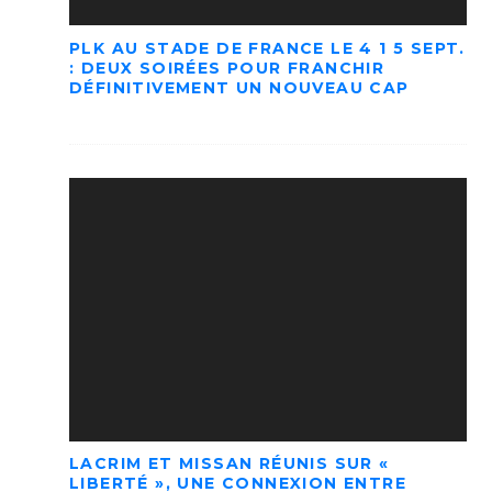
PLK AU STADE DE FRANCE LE 4 1 5 SEPT.
: DEUX SOIRÉES POUR FRANCHIR
DÉFINITIVEMENT UN NOUVEAU CAP
LACRIM ET MISSAN RÉUNIS SUR «
LIBERTÉ », UNE CONNEXION ENTRE