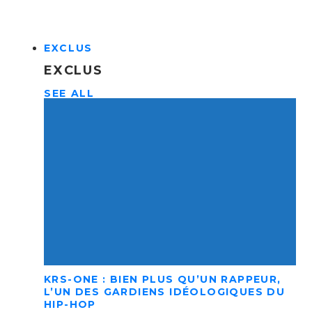
EXCLUS
EXCLUS
SEE ALL
KRS-ONE : BIEN PLUS QU’UN RAPPEUR,
L’UN DES GARDIENS IDÉOLOGIQUES DU
HIP-HOP