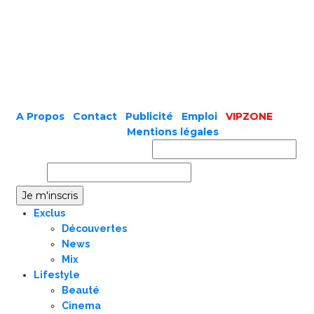
A Propos
|
Contact
|
Publicité
|
Emploi
|
VIPZONE
COPYRIGHT © 2019 |
Mentions légales
Prénom ou nom complet
Email
Exclus
Découvertes
News
Mix
Lifestyle
Beauté
Cinema