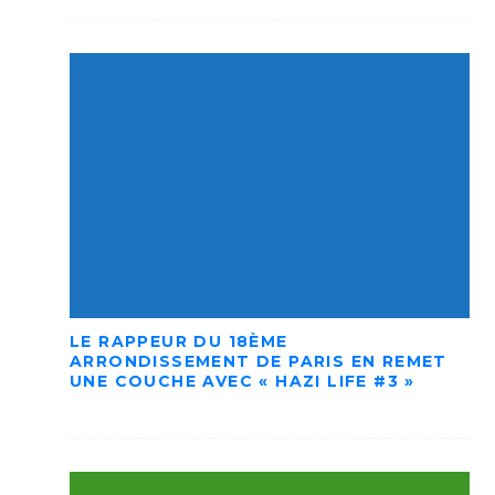
LE RAPPEUR DU 18ÈME
ARRONDISSEMENT DE PARIS EN REMET
UNE COUCHE AVEC « HAZI LIFE #3 »