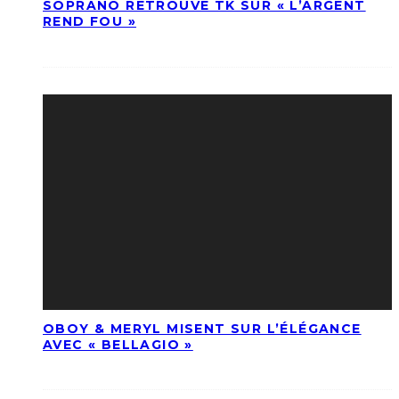
SOPRANO RETROUVE TK SUR « L’ARGENT
REND FOU »
OBOY & MERYL MISENT SUR L’ÉLÉGANCE
AVEC « BELLAGIO »