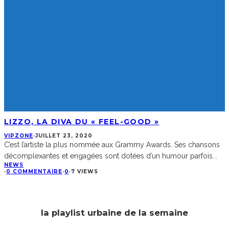
LIZZO, LA DIVA DU « FEEL-GOOD »
VIPZONE
·
JUILLET 23, 2020
C’est l’artiste la plus nommée aux Grammy Awards. Ses chansons
décomplexantes et engagées sont dotées d’un humour parfois
...
NEWS
·
0 COMMENTAIRE
·
0
·
7 VIEWS
la playlist urbaine de la semaine