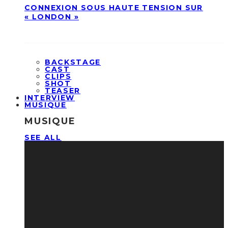
CONNEXION SOUS HAUTE TENSION SUR
« LONDON »
BACKSTAGE
CAST
CLIPS
SHOT
TEASER
INTERVIEW
MUSIQUE
MUSIQUE
SEE ALL