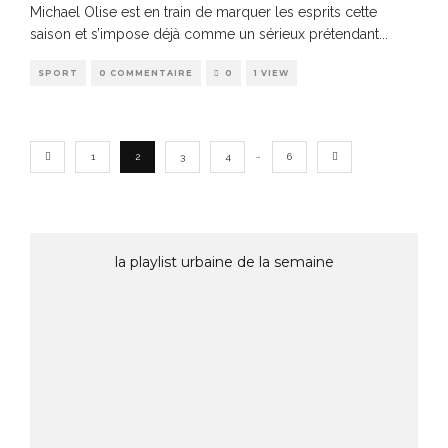
Michael Olise est en train de marquer les esprits cette
saison et s’impose déjà comme un sérieux prétendant
...
SPORT
0 COMMENTAIRE
0
1 VIEW
…
1
2
3
4
6
la playlist urbaine de la semaine