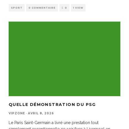
SPORT
0 COMMENTAIRE
0
1 VIEW
QUELLE DÉMONSTRATION DU PSG
VIPZONE
·
AVRIL 8, 2026
Le Paris Saint-Germain a livré une prestation tout
simplement exceptionnelle ce soir face à Liverpool en