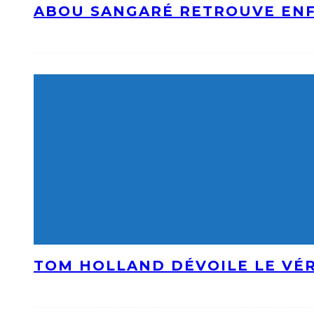
ABOU SANGARÉ RETROUVE ENF
TOM HOLLAND DÉVOILE LE VÉR