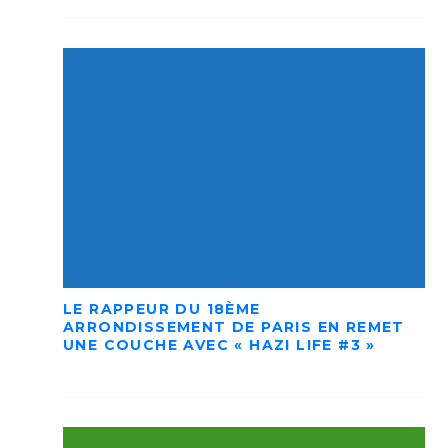
LE RAPPEUR DU 18ÈME
ARRONDISSEMENT DE PARIS EN REMET
UNE COUCHE AVEC « HAZI LIFE #3 »