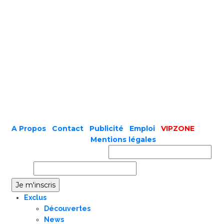
A Propos
|
Contact
|
Publicité
|
Emploi
|
VIPZONE
COPYRIGHT © 2019 |
Mentions légales
Prénom ou nom complet
Email
Exclus
Découvertes
News