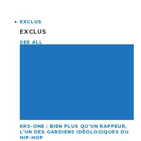
EXCLUS
EXCLUS
SEE ALL
KRS-ONE : BIEN PLUS QU’UN RAPPEUR,
L’UN DES GARDIENS IDÉOLOGIQUES DU
HIP-HOP