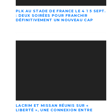
PLK AU STADE DE FRANCE LE 4 1 5 SEPT.
: DEUX SOIRÉES POUR FRANCHIR
DÉFINITIVEMENT UN NOUVEAU CAP
LACRIM ET MISSAN RÉUNIS SUR «
LIBERTÉ », UNE CONNEXION ENTRE