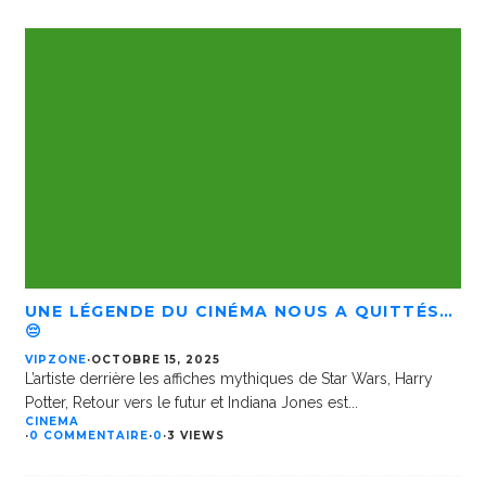
UNE LÉGENDE DU CINÉMA NOUS A QUITTÉS…
😔
VIPZONE
·
OCTOBRE 15, 2025
L’artiste derrière les affiches mythiques de Star Wars, Harry
Potter, Retour vers le futur et Indiana Jones est
...
CINEMA
·
0 COMMENTAIRE
·
0
·
3 VIEWS