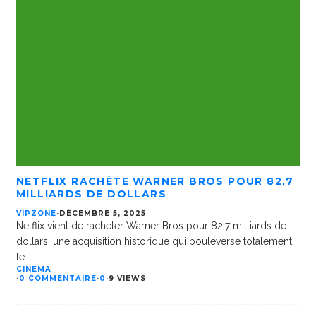
NETFLIX RACHÈTE WARNER BROS POUR 82,7
MILLIARDS DE DOLLARS
VIPZONE
·
DÉCEMBRE 5, 2025
Netflix vient de racheter Warner Bros pour 82,7 milliards de
dollars, une acquisition historique qui bouleverse totalement
le
...
CINEMA
·
0 COMMENTAIRE
·
0
·
9 VIEWS