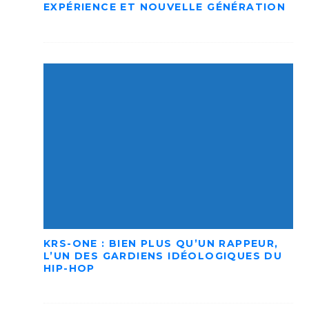
EXPÉRIENCE ET NOUVELLE GÉNÉRATION
KRS-ONE : BIEN PLUS QU’UN RAPPEUR,
L’UN DES GARDIENS IDÉOLOGIQUES DU
HIP-HOP