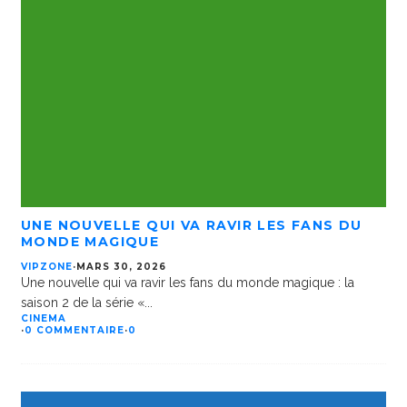
UNE NOUVELLE QUI VA RAVIR LES FANS DU
MONDE MAGIQUE
VIPZONE
·
MARS 30, 2026
Une nouvelle qui va ravir les fans du monde magique : la
saison 2 de la série «
...
CINEMA
·
0 COMMENTAIRE
·
0