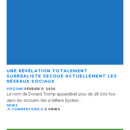
UNE RÉVÉLATION TOTALEMENT
SURRÉALISTE SECOUE ACTUELLEMENT LES
RÉSEAUX SOCIAUX
VIPZONE
·
FÉVRIER 11, 2026
Le nom de Donald Trump apparaîtrait plus de 38 000 fois
dans les dossiers liés à l’affaire Epstein,
...
NEWS
·
0 COMMENTAIRE
·
0
·
3 VIEWS