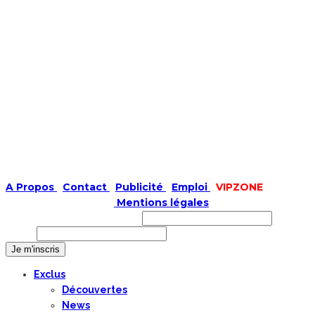
A Propos
|
Contact
|
Publicité
|
Emploi
|
VIPZONE
COPYRIGHT © 2019 |
Mentions légales
Prénom ou nom complet
Email
Exclus
Découvertes
News