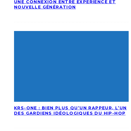
UNE CONNEXION ENTRE EXPÉRIENCE ET
NOUVELLE GÉNÉRATION
KRS-ONE : BIEN PLUS QU’UN RAPPEUR, L’UN
DES GARDIENS IDÉOLOGIQUES DU HIP-HOP