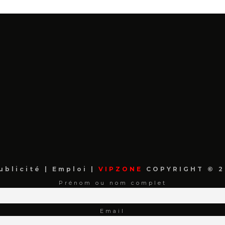
ublicité
|
Emploi
|
VIPZONE
COPYRIGHT © 2
Prénom ou nom complet
Email