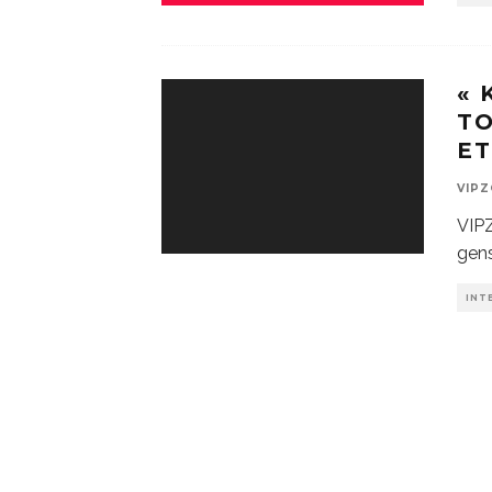
« 
TO
ET
VIP
VIPZ
gens
INT