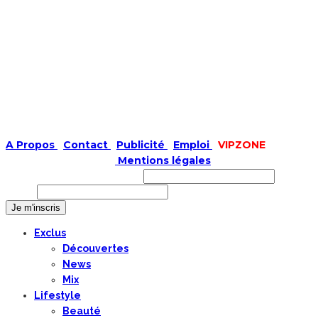
A Propos
|
Contact
|
Publicité
|
Emploi
|
VIPZONE
COPYRIGHT © 2019 |
Mentions légales
Prénom ou nom complet
Email
Exclus
Découvertes
News
Mix
Lifestyle
Beauté