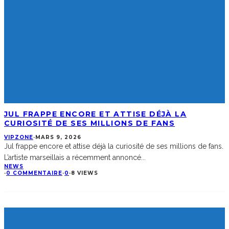
JUL FRAPPE ENCORE ET ATTISE DÉJÀ LA
CURIOSITÉ DE SES MILLIONS DE FANS
VIPZONE
·
MARS 9, 2026
Jul frappe encore et attise déjà la curiosité de ses millions de fans.
L’artiste marseillais a récemment annoncé
...
NEWS
·
0 COMMENTAIRE
·
0
·
8 VIEWS