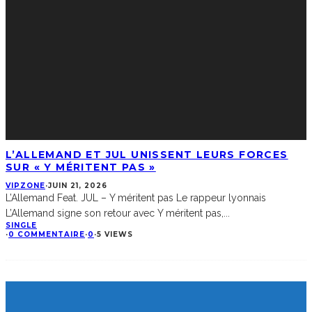
L’ALLEMAND ET JUL UNISSENT LEURS FORCES
SUR « Y MÉRITENT PAS »
VIPZONE
·
JUIN 21, 2026
L’Allemand Feat. JUL – Y méritent pas Le rappeur lyonnais
L’Allemand signe son retour avec Y méritent pas,
...
SINGLE
·
0 COMMENTAIRE
·
0
·
5 VIEWS