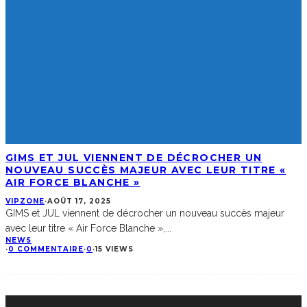
GIMS ET JUL VIENNENT DE DÉCROCHER UN
NOUVEAU SUCCÈS MAJEUR AVEC LEUR TITRE «
AIR FORCE BLANCHE »
VIPZONE
·
AOÛT 17, 2025
GIMS et JUL viennent de décrocher un nouveau succès majeur
avec leur titre « Air Force Blanche »,
...
NEWS
·
0 COMMENTAIRE
·
0
·
15 VIEWS