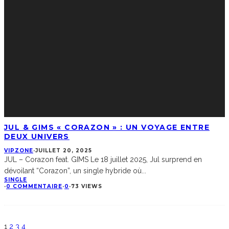
JUL & GIMS « CORAZON » : UN VOYAGE ENTRE
DEUX UNIVERS
VIPZONE
·
JUILLET 20, 2025
JUL – Corazon feat. GIMS Le 18 juillet 2025, Jul surprend en
dévoilant “Corazon”, un single hybride où
...
SINGLE
·
0 COMMENTAIRE
·
0
·
73 VIEWS
1
2
3
4