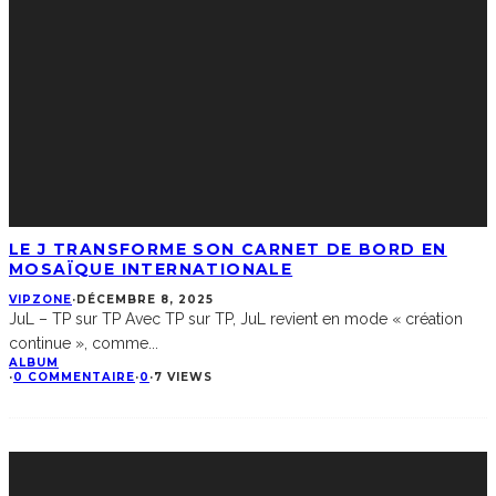
LE J TRANSFORME SON CARNET DE BORD EN
MOSAÏQUE INTERNATIONALE
VIPZONE
·
DÉCEMBRE 8, 2025
JuL – TP sur TP Avec TP sur TP, JuL revient en mode « création
continue », comme
...
ALBUM
·
0 COMMENTAIRE
·
0
·
7 VIEWS