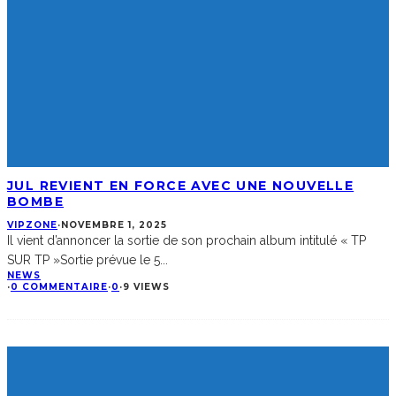
JUL REVIENT EN FORCE AVEC UNE NOUVELLE
BOMBE
VIPZONE
·
NOVEMBRE 1, 2025
Il vient d’annoncer la sortie de son prochain album intitulé « TP
SUR TP »Sortie prévue le 5
...
NEWS
·
0 COMMENTAIRE
·
0
·
9 VIEWS