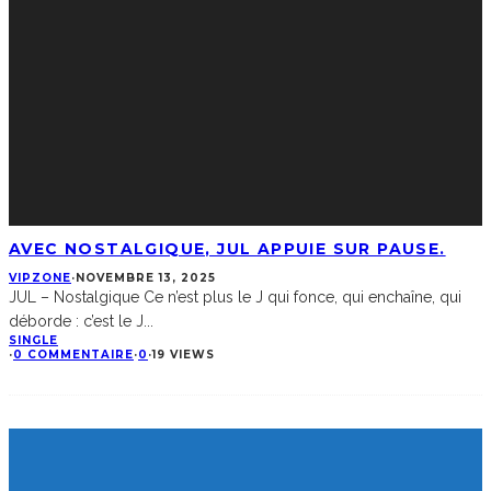
AVEC NOSTALGIQUE, JUL APPUIE SUR PAUSE.
VIPZONE
·
NOVEMBRE 13, 2025
JUL – Nostalgique Ce n’est plus le J qui fonce, qui enchaîne, qui
déborde : c’est le J
...
SINGLE
·
0 COMMENTAIRE
·
0
·
19 VIEWS