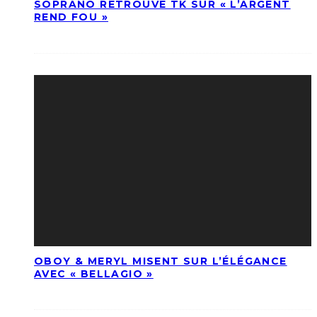
SOPRANO RETROUVE TK SUR « L’ARGENT
REND FOU »
OBOY & MERYL MISENT SUR L’ÉLÉGANCE
AVEC « BELLAGIO »