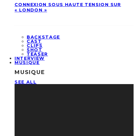
CONNEXION SOUS HAUTE TENSION SUR
« LONDON »
BACKSTAGE
CAST
CLIPS
SHOT
TEASER
INTERVIEW
MUSIQUE
MUSIQUE
SEE ALL