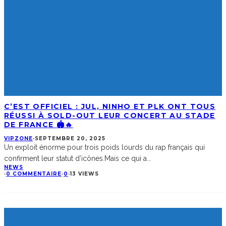
C’EST OFFICIEL : JUL, NINHO ET PLK ONT TOUS
RÉUSSI À SOLD-OUT LEUR CONCERT AU STADE
DE FRANCE 🏟️🔥
VIPZONE
·
SEPTEMBRE 20, 2025
Un exploit énorme pour trois poids lourds du rap français qui
confirment leur statut d’icônes.Mais ce qui a
...
NEWS
·
0 COMMENTAIRE
·
0
·
13 VIEWS