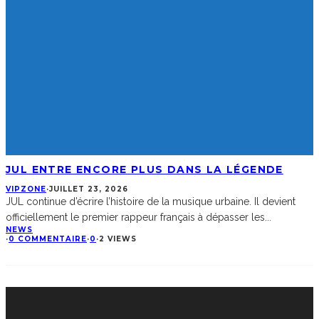
JUL ENTRE ENCORE PLUS DANS LA LÉGENDE
VIPZONE
·
JUILLET 23, 2026
JUL continue d’écrire l’histoire de la musique urbaine. Il devient
officiellement le premier rappeur français à dépasser les
...
NEWS
·
0 COMMENTAIRE
·
0
·
2 VIEWS