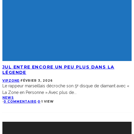
JUL ENTRE ENCORE UN PEU PLUS DANS LA
LÉGENDE
VIPZONE
·
FÉVRIER 3, 2026
Le rappeur marseillais décroche son 5ᵉ disque de diamant avec «
La Zone en Personne ».Avec plus de
...
NEWS
·
0 COMMENTAIRE
·
0
·
1 VIEW