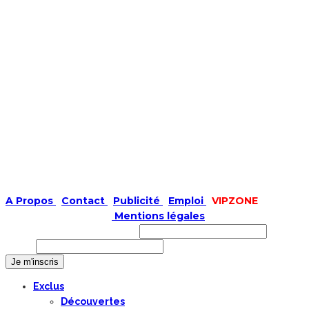
A Propos
|
Contact
|
Publicité
|
Emploi
|
VIPZONE
COPYRIGHT © 2019 |
Mentions légales
Prénom ou nom complet
Email
Exclus
Découvertes