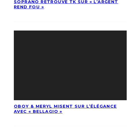
SOPRANO RETROUVE TK SUR « L’ARGENT
REND FOU »
OBOY & MERYL MISENT SUR L’ÉLÉGANCE
AVEC « BELLAGIO »