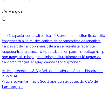
J’AIME ÇA :
Chargement…
100 % rap
actu rap
actualité
actualité & promotion culturelle
actualité
française
actualité musicale
artiste de paname
artiste de rap
artiste
français
artiste francophone
artiste marseillais
artiste rap
artiste
rappeur
artiste urbain
carré vip
collaboration paris marseille
gims
hip
hop français
Hip hop game
hiphopculture
jul
nouveauté rap
rap de
france
rap français 2025
rap game
vipzone
vipzone.fr
Article précédent
🏀 A’ja Wilson continue d’écrire l’histoire de
la WNBA.
Article suivant
🔥 Travis Scott aperçu aux côtés du CEO de
Lamborghini