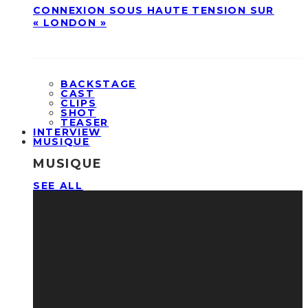
CONNEXION SOUS HAUTE TENSION SUR
« LONDON »
BACKSTAGE
CAST
CLIPS
SHOT
TEASER
INTERVIEW
MUSIQUE
MUSIQUE
SEE ALL