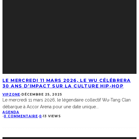
LE MERCREDI 11 MARS 2026, LE WU CÉLÉBRERA
30 ANS D’IMPACT SUR LA CULTURE HIP-HOP
VIPZONE
·
DÉCEMBRE 25, 2025
Le mercredi 11 mars 2026, le légendaire collectif Wu-Tang Clan
débarque à Accor Arena pour une date unique
...
AGENDA
·
0 COMMENTAIRE
·
0
·
13 VIEWS