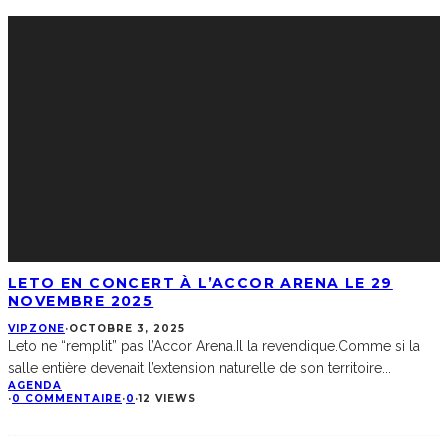
LETO EN CONCERT À L’ACCOR ARENA LE 29
NOVEMBRE 2025
VIPZONE
·
OCTOBRE 3, 2025
Leto ne “remplit” pas l’Accor Arena.Il la revendique.Comme si la
salle entière devenait l’extension naturelle de son territoire
...
AGENDA
·
0 COMMENTAIRE
·
0
·
12 VIEWS