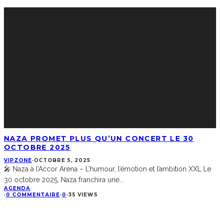
NAZA PROMET PLUS QU’UN CONCERT LE 30
OCTOBRE 2025
VIPZONE
·
OCTOBRE 5, 2025
🎤 Naza à l’Accor Arena – L’humour, l’émotion et l’ambition XXL Le
30 octobre 2025, Naza franchira une
...
AGENDA
·
0 COMMENTAIRE
·
0
·
35 VIEWS