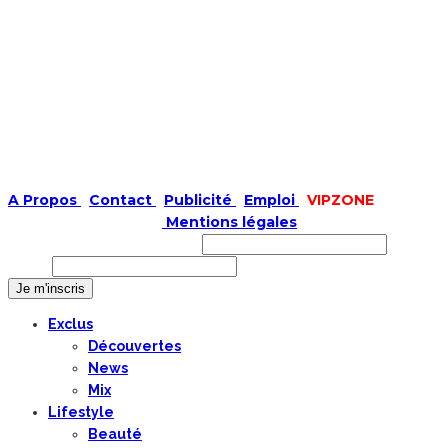
A Propos
|
Contact
|
Publicité
|
Emploi
|
VIPZONE
COPYRIGHT © 2019 |
Mentions légales
Prénom ou nom complet
Email
Exclus
Découvertes
News
Mix
Lifestyle
Beauté