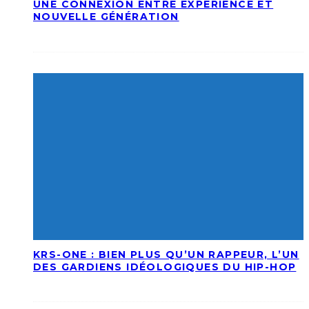
UNE CONNEXION ENTRE EXPÉRIENCE ET
NOUVELLE GÉNÉRATION
KRS-ONE : BIEN PLUS QU’UN RAPPEUR, L’UN
DES GARDIENS IDÉOLOGIQUES DU HIP-HOP