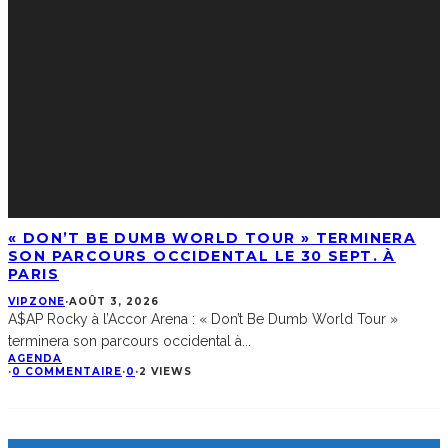
« DON’T BE DUMB WORLD TOUR » TERMINERA
SON PARCOURS OCCIDENTAL LE 30 SEPT. À
PARIS
VIPZONE
·
AOÛT 3, 2026
A$AP Rocky à l’Accor Arena : « Don’t Be Dumb World Tour »
terminera son parcours occidental à
...
AGENDA
·
0 COMMENTAIRE
·
0
·
2 VIEWS