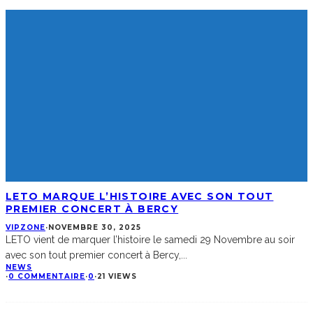
LETO MARQUE L’HISTOIRE AVEC SON TOUT
PREMIER CONCERT À BERCY
VIPZONE
·
NOVEMBRE 30, 2025
LETO vient de marquer l’histoire le samedi 29 Novembre au soir
avec son tout premier concert à Bercy,
...
NEWS
·
0 COMMENTAIRE
·
0
·
21 VIEWS