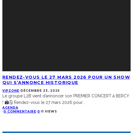
RENDEZ-VOUS LE 27 MARS 2026 POUR UN SHOW
QUI S’ANNONCE HISTORIQUE
VIPZONE
·
DÉCEMBRE 23, 2025
Le groupe L2B vient d’annoncer son PREMIER CONCERT à BERCY
! 🏟️🗓️ Rendez-vous le 27 mars 2026 pour
...
AGENDA
·
0 COMMENTAIRE
·
0
·
11 VIEWS