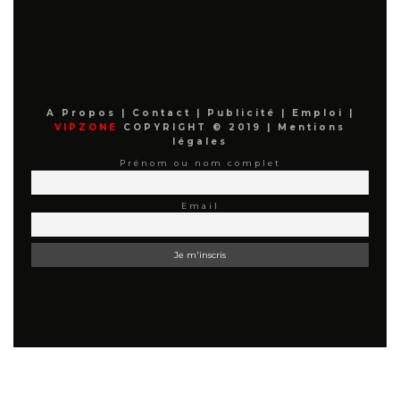
A Propos
|
Contact
|
Publicité
|
Emploi
|
VIPZONE
COPYRIGHT © 2019 |
Mentions
légales
Prénom ou nom complet
Email