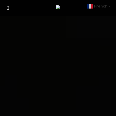
French
▼