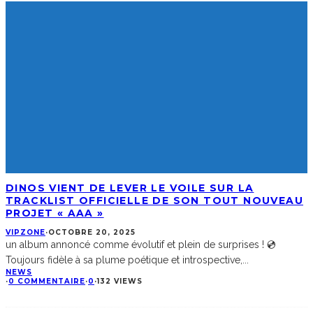
DINOS VIENT DE LEVER LE VOILE SUR LA
TRACKLIST OFFICIELLE DE SON TOUT NOUVEAU
PROJET « AAA »
VIPZONE
·
OCTOBRE 20, 2025
un album annoncé comme évolutif et plein de surprises ! 💿
Toujours fidèle à sa plume poétique et introspective,
...
NEWS
·
0 COMMENTAIRE
·
0
·
132 VIEWS