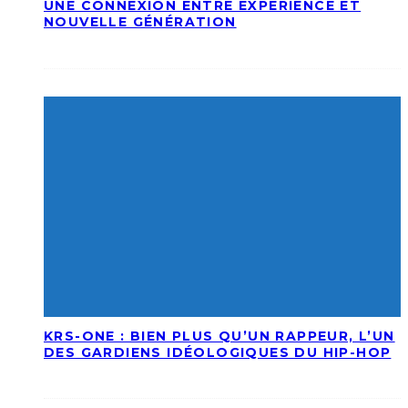
UNE CONNEXION ENTRE EXPÉRIENCE ET
NOUVELLE GÉNÉRATION
KRS-ONE : BIEN PLUS QU’UN RAPPEUR, L’UN
DES GARDIENS IDÉOLOGIQUES DU HIP-HOP