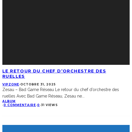
LE RETOUR DU CHEF D’ORCHESTRE DES
RUELLES
VIPZONE
·
OCTOBRE 31, 2025
Zesau – Bad Game Réseau Le retour du chef d’orchestre des
ruelles Avec Bad Game Réseau, Zesau ne
...
ALBUM
·
0 COMMENTAIRE
·
0
·
31 VIEWS