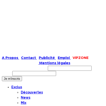
A Propos
|
Contact
|
Publicité
|
Emploi
|
VIPZONE
COPYRIGHT © 2019 |
Mentions légales
Prénom ou nom complet
Email
Exclus
Découvertes
News
Mix