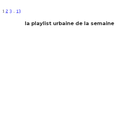
1
2
3
…
13
la playlist urbaine de la semaine