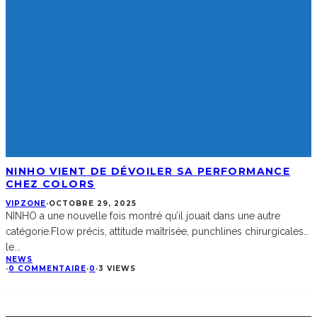
NINHO VIENT DE DÉVOILER SA PERFORMANCE
CHEZ COLORS
VIPZONE
·
OCTOBRE 29, 2025
NINHO a une nouvelle fois montré qu’il jouait dans une autre
catégorie.Flow précis, attitude maîtrisée, punchlines chirurgicales…
le
...
NEWS
·
0 COMMENTAIRE
·
0
·
3 VIEWS