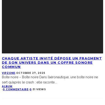
CHAQUE ARTISTE INVITÉ DÉPOSE UN FRAGMENT
DE SON UNIVERS DANS UN COFFRE SONORE
COMMUN
VIPZONE
·
OCTOBRE 27, 2025
Boîte noire – Boîte noire Dans l’aéronautique, une boîte noire ne
sert qu’après le crash : elle raconte
...
ALBUM
·
0 COMMENTAIRE
·
0
·
31 VIEWS