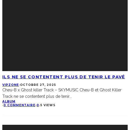
ILS NE SE CONTENTENT PLUS DE TENIR LE PAVÉ
VIPZONE
·
OCTOBRE 27, 2025
Cheu-B x Ghost killer Track – SKYMUSIC Cheu-B et Ghost Killer
Track ne se contentent plus de tenir
...
ALBUM
·
0 COMMENTAIRE
·
0
·
5 VIEWS