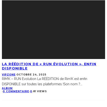
LA RÉÉDITION DE « RUN ÉVOLUTION », ENFIN
DISPONIBLE
VIPZONE
·
OCTOBRE 24, 2025
RIM’K – RUN Evolution La RÉÉDITION de Rim’K est enfin
DISPONIBLE sur toutes les plateformes !Son nom ?
...
ALBUM
·
0 COMMENTAIRE
·
0
·
81 VIEWS