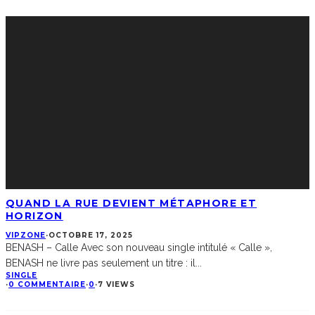
QUAND LA RUE DEVIENT MÉTAPHORE ET
HORIZON
VIPZONE
·
OCTOBRE 17, 2025
BENASH – Calle Avec son nouveau single intitulé « Calle »,
BENASH ne livre pas seulement un titre : il
...
SINGLE
·
0 COMMENTAIRE
·
0
·
7 VIEWS