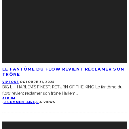
LE FANTÔME DU FLOW REVIENT RÉCLAMER SON
TRÔNE
VIPZONE
·
OCTOBRE 31, 2025
BIG L – HARLEM’S FINEST: RETURN OF THE KING Le fantôme du
flow revient réclamer son trône Harlem
...
ALBUM
·
0 COMMENTAIRE
·
0
·
6 VIEWS