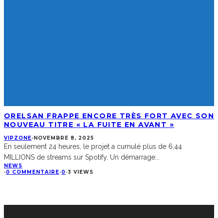
ORELSAN FRAPPE ENCORE TRÈS FORT AVEC SON
NOUVEAU TITRE « LA FUITE EN AVANT »
VIPZONE
·
NOVEMBRE 8, 2025
En seulement 24 heures, le projet a cumulé plus de 6,44
MILLIONS de streams sur Spotify. Un démarrage
...
NEWS
·
0 COMMENTAIRE
·
0
·
3 VIEWS