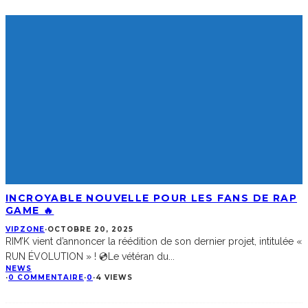
INCROYABLE NOUVELLE POUR LES FANS DE RAP
GAME 🔥
VIPZONE
·
OCTOBRE 20, 2025
RIM’K vient d’annoncer la réédition de son dernier projet, intitulée «
RUN ÉVOLUTION » ! 💿Le vétéran du
...
NEWS
·
0 COMMENTAIRE
·
0
·
4 VIEWS