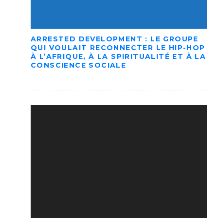
ARRESTED DEVELOPMENT : LE GROUPE
QUI VOULAIT RECONNECTER LE HIP-HOP
À L’AFRIQUE, À LA SPIRITUALITÉ ET À LA
CONSCIENCE SOCIALE