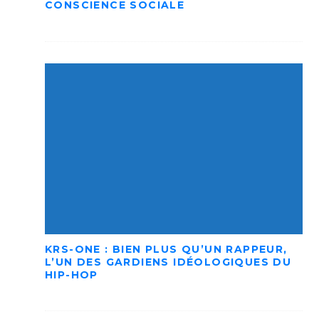
CONSCIENCE SOCIALE
KRS-ONE : BIEN PLUS QU’UN RAPPEUR,
L’UN DES GARDIENS IDÉOLOGIQUES DU
HIP-HOP