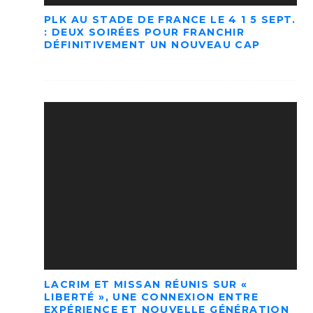
PLK AU STADE DE FRANCE LE 4 1 5 SEPT.
: DEUX SOIRÉES POUR FRANCHIR
DÉFINITIVEMENT UN NOUVEAU CAP
LACRIM ET MISSAN RÉUNIS SUR «
LIBERTÉ », UNE CONNEXION ENTRE
EXPÉRIENCE ET NOUVELLE GÉNÉRATION