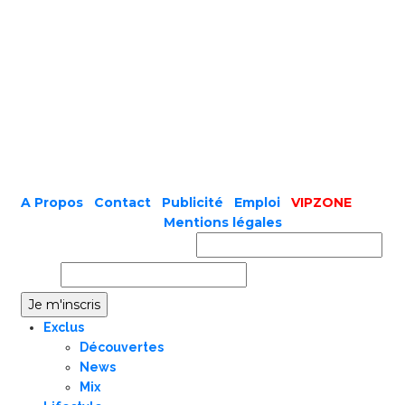
A Propos
|
Contact
|
Publicité
|
Emploi
|
VIPZONE
COPYRIGHT © 2019 |
Mentions légales
Prénom ou nom complet
Email
Exclus
Découvertes
News
Mix