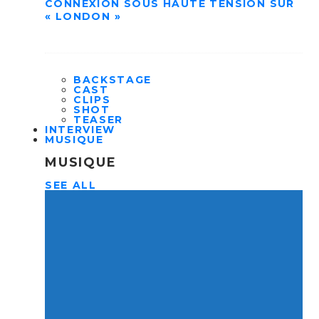
CONNEXION SOUS HAUTE TENSION SUR
« LONDON »
BACKSTAGE
CAST
CLIPS
SHOT
TEASER
INTERVIEW
MUSIQUE
MUSIQUE
SEE ALL