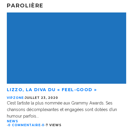
PAROLIÈRE
LIZZO, LA DIVA DU « FEEL-GOOD »
VIPZONE
·
JUILLET 23, 2020
C’est l’artiste la plus nommée aux Grammy Awards. Ses
chansons décomplexantes et engagées sont dotées d’un
humour parfois
...
NEWS
·
0 COMMENTAIRE
·
0
·
7 VIEWS