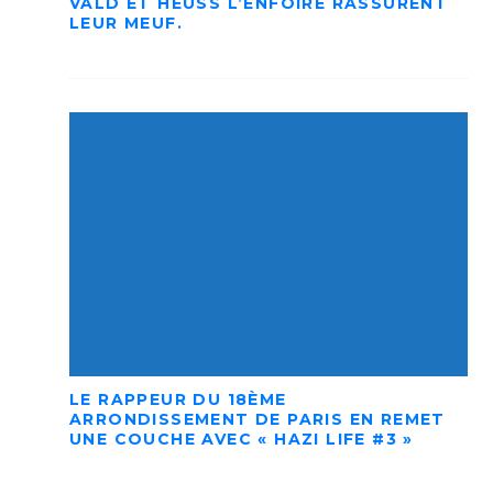
VALD ET HEUSS L’ENFOIRÉ RASSURENT
LEUR MEUF.
LE RAPPEUR DU 18ÈME
ARRONDISSEMENT DE PARIS EN REMET
UNE COUCHE AVEC « HAZI LIFE #3 »