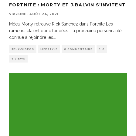
FORTNITE : MORTY ET J.BALVIN S’INVITENT
VIPZONE
·
AOÛT 24, 2021
Méca-Morty retrouve Rick Sanchez dans Fortnite Les
rumeurs étaient donc fondées. La prochaine personnalité
connue à rejoindre les
...
JEUX-VIDÉOS
LIFESTYLE
0 COMMENTAIRE
0
6 VIEWS