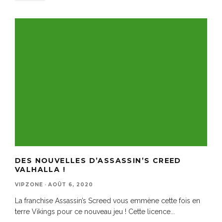
DES NOUVELLES D’ASSASSIN’S CREED
VALHALLA !
VIPZONE
·
AOÛT 6, 2020
La franchise Assassin’s Screed vous emmène cette fois en
terre Vikings pour ce nouveau jeu ! Cette licence
...