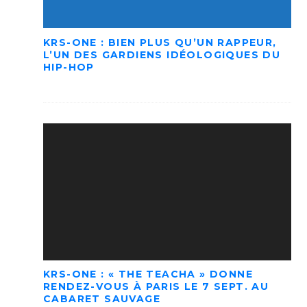
KRS-ONE : BIEN PLUS QU’UN RAPPEUR,
L’UN DES GARDIENS IDÉOLOGIQUES DU
HIP-HOP
KRS-ONE : « THE TEACHA » DONNE
RENDEZ-VOUS À PARIS LE 7 SEPT. AU
CABARET SAUVAGE