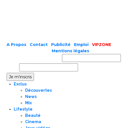
A Propos
|
Contact
|
Publicité
|
Emploi
|
VIPZONE
COPYRIGHT © 2019 |
Mentions légales
Prénom ou nom complet
Email
Exclus
Découvertes
News
Mix
Lifestyle
Beauté
Cinema