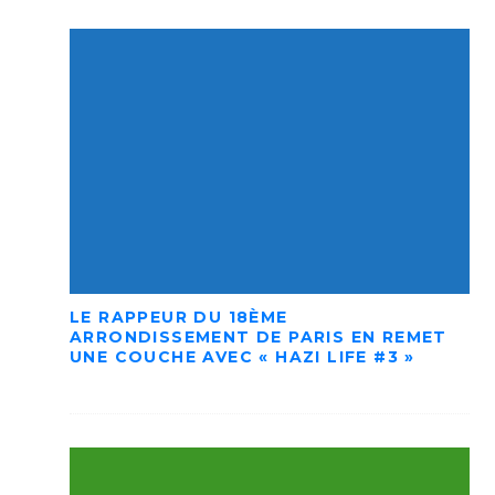
LE RAPPEUR DU 18ÈME
ARRONDISSEMENT DE PARIS EN REMET
UNE COUCHE AVEC « HAZI LIFE #3 »