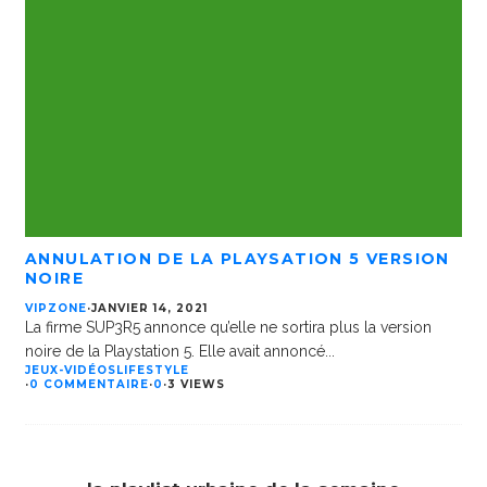
ANNULATION DE LA PLAYSATION 5 VERSION
NOIRE
VIPZONE
·
JANVIER 14, 2021
La firme SUP3R5 annonce qu’elle ne sortira plus la version
noire de la Playstation 5. Elle avait annoncé
...
JEUX-VIDÉOS
LIFESTYLE
·
0 COMMENTAIRE
·
0
·
3 VIEWS