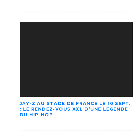
JAY-Z AU STADE DE FRANCE LE 10 SEPT.
: LE RENDEZ-VOUS XXL D’UNE LÉGENDE
DU HIP-HOP