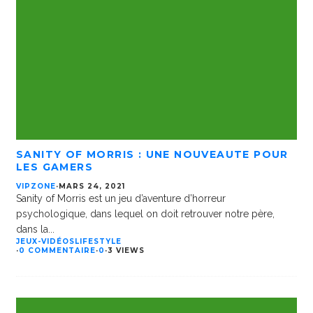
SANITY OF MORRIS : UNE NOUVEAUTE POUR
LES GAMERS
VIPZONE
·
MARS 24, 2021
Sanity of Morris est un jeu d’aventure d’horreur
psychologique, dans lequel on doit retrouver notre père,
dans la
...
JEUX-VIDÉOS
LIFESTYLE
·
0 COMMENTAIRE
·
0
·
3 VIEWS