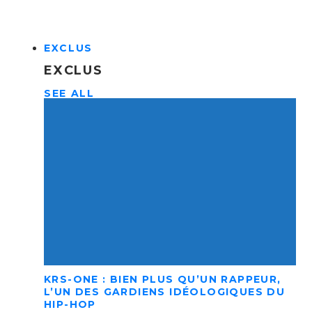
EXCLUS
EXCLUS
SEE ALL
KRS-ONE : BIEN PLUS QU’UN RAPPEUR,
L’UN DES GARDIENS IDÉOLOGIQUES DU
HIP-HOP