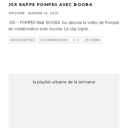
JSX RAPPE POMPEII AVEC BOOBA
VIPZONE
·
JANVIER 14, 2021
JSX – POMPEII (feat. BOOBA Jsx dévoile la vidéo de Pompéi
en collaboration avec booba. Le clip signé
...
DÉCOUVERTES
0 COMMENTAIRE
0
29 VIEWS
la playlist urbaine de la semaine