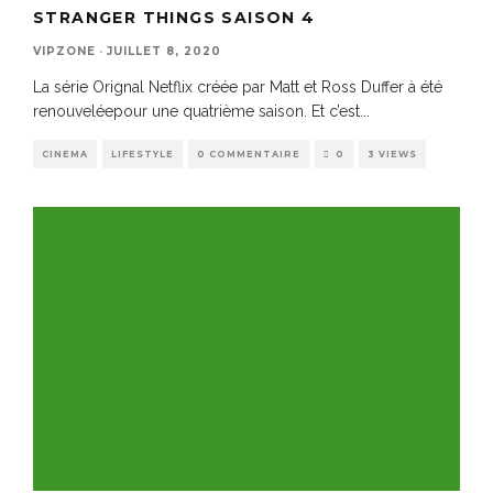
STRANGER THINGS SAISON 4
VIPZONE
·
JUILLET 8, 2020
La série Orignal Netflix créée par Matt et Ross Duffer à été
renouveléepour une quatrième saison. Et c’est
...
CINEMA
LIFESTYLE
0 COMMENTAIRE
0
3 VIEWS