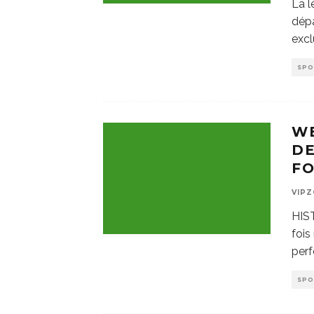
La l
dépa
excl
SP
WE
DE
FO
VIP
HIS
fois
per
SP