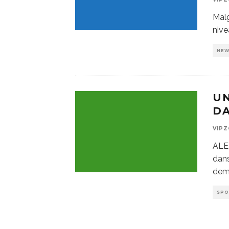
Malg
nive
NE
UN
DA
VIP
ALE
dans
dema
SP