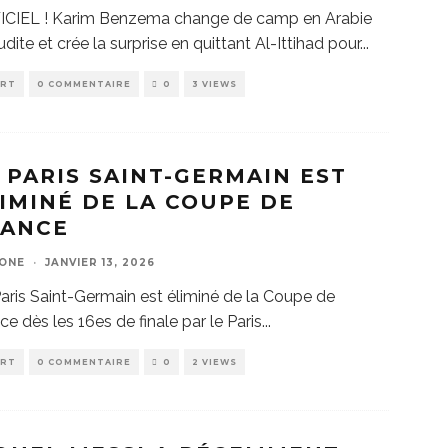
ICIEL ! Karim Benzema change de camp en Arabie
dite et crée la surprise en quittant Al-Ittihad pour
...
ORT
0 COMMENTAIRE
0
3 VIEWS
 PARIS SAINT-GERMAIN EST
IMINÉ DE LA COUPE DE
RANCE
ZONE
·
JANVIER 13, 2026
aris Saint-Germain est éliminé de la Coupe de
ce dès les 16es de finale par le Paris
...
ORT
0 COMMENTAIRE
0
2 VIEWS