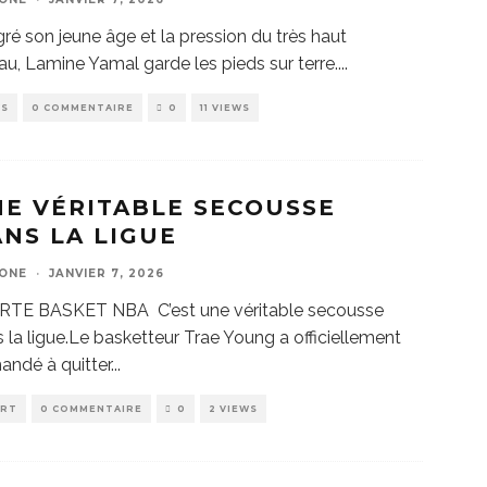
ré son jeune âge et la pression du très haut
au, Lamine Yamal garde les pieds sur terre.
...
WS
0 COMMENTAIRE
0
11 VIEWS
E VÉRITABLE SECOUSSE
NS LA LIGUE
ZONE
·
JANVIER 7, 2026
RTE BASKET NBA C’est une véritable secousse
 la ligue.Le basketteur Trae Young a officiellement
ndé à quitter
...
ORT
0 COMMENTAIRE
0
2 VIEWS