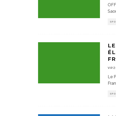
OFF
Saou
SP
LE
ÉL
F
VIP
Le P
Fran
SP