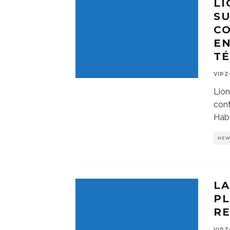
LI
SU
CO
EN
T
VIP
Lion
cont
Habi
NE
LA
PL
RE
VIP