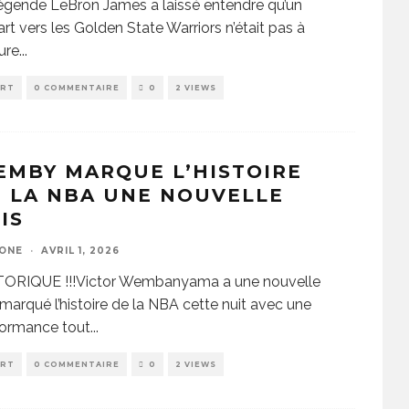
égende LeBron James a laissé entendre qu’un
rt vers les Golden State Warriors n’était pas à
ure
...
ORT
0 COMMENTAIRE
0
2 VIEWS
MBY MARQUE L’HISTOIRE
 LA NBA UNE NOUVELLE
IS
ZONE
·
AVRIL 1, 2026
TORIQUE !!!Victor Wembanyama a une nouvelle
 marqué l’histoire de la NBA cette nuit avec une
formance tout
...
ORT
0 COMMENTAIRE
0
2 VIEWS