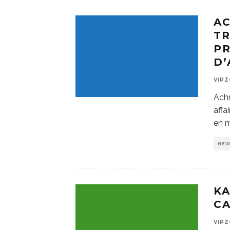
AC
T
PR
D’
VIP
Achr
affa
en 
NE
K
CA
VIP