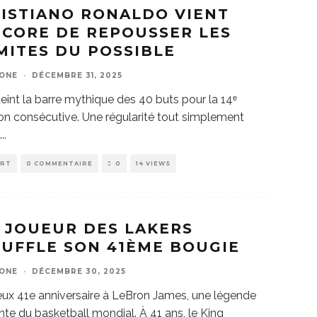
ISTIANO RONALDO VIENT
CORE DE REPOUSSER LES
MITES DU POSSIBLE
ZONE
·
DÉCEMBRE 31, 2025
tteint la barre mythique des 40 buts pour la 14ᵉ
on consécutive. Une régularité tout simplement
s
...
ORT
0 COMMENTAIRE
0
14 VIEWS
 JOUEUR DES LAKERS
UFFLE SON 41ÈME BOUGIE
ZONE
·
DÉCEMBRE 30, 2025
ux 41e anniversaire à LeBron James, une légende
nte du basketball mondial. À 41 ans, le King