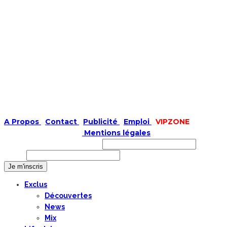
A Propos
|
Contact
|
Publicité
|
Emploi
|
VIPZONE
COPYRIGHT © 2019 |
Mentions légales
Prénom ou nom complet
Email
Exclus
Découvertes
News
Mix