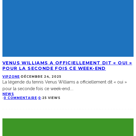
VENUS WILLIAMS A OFFICIELLEMENT DIT « OUI »
POUR LA SECONDE FOIS CE WEEK-END
VIPZONE
·
DÉCEMBRE 24, 2025
La légende du tennis Venus Williams a officiellement dit « oui »
pour la seconde fois ce week-end.
...
NEWS
·
0 COMMENTAIRE
·
0
·
25 VIEWS