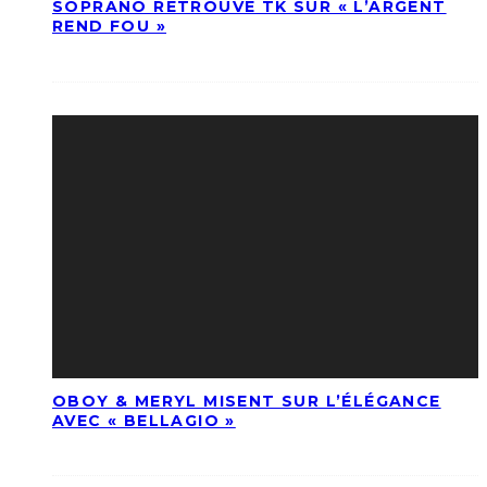
SOPRANO RETROUVE TK SUR « L’ARGENT
REND FOU »
OBOY & MERYL MISENT SUR L’ÉLÉGANCE
AVEC « BELLAGIO »