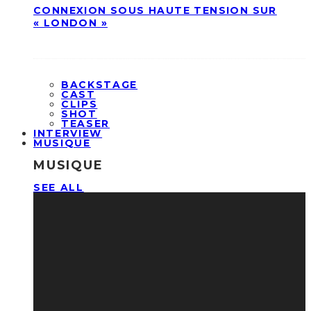
CONNEXION SOUS HAUTE TENSION SUR
« LONDON »
BACKSTAGE
CAST
CLIPS
SHOT
TEASER
INTERVIEW
MUSIQUE
MUSIQUE
SEE ALL