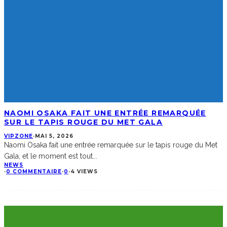
NAOMI OSAKA FAIT UNE ENTRÉE REMARQUÉE
SUR LE TAPIS ROUGE DU MET GALA
VIPZONE
·
MAI 5, 2026
Naomi Osaka fait une entrée remarquée sur le tapis rouge du Met
Gala, et le moment est tout
...
NEWS
·
0 COMMENTAIRE
·
0
·
4 VIEWS