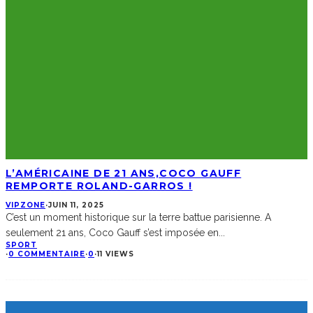
L’AMÉRICAINE DE 21 ANS,COCO GAUFF
REMPORTE ROLAND-GARROS !
VIPZONE
·
JUIN 11, 2025
C’est un moment historique sur la terre battue parisienne. A
seulement 21 ans, Coco Gauff s’est imposée en
...
SPORT
·
0 COMMENTAIRE
·
0
·
11 VIEWS