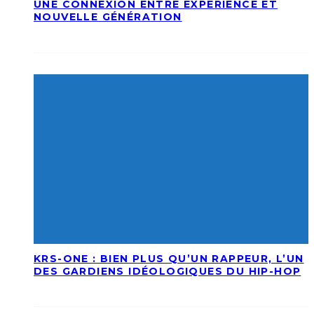
UNE CONNEXION ENTRE EXPÉRIENCE ET
NOUVELLE GÉNÉRATION
KRS-ONE : BIEN PLUS QU’UN RAPPEUR, L’UN
DES GARDIENS IDÉOLOGIQUES DU HIP-HOP