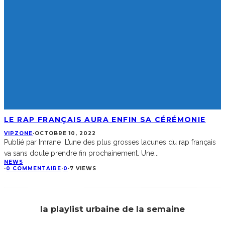
LE RAP FRANÇAIS AURA ENFIN SA CÉRÉMONIE
VIPZONE
·
OCTOBRE 10, 2022
Publié par Imrane L’une des plus grosses lacunes du rap français
va sans doute prendre fin prochainement. Une
...
NEWS
·
0 COMMENTAIRE
·
0
·
7 VIEWS
la playlist urbaine de la semaine