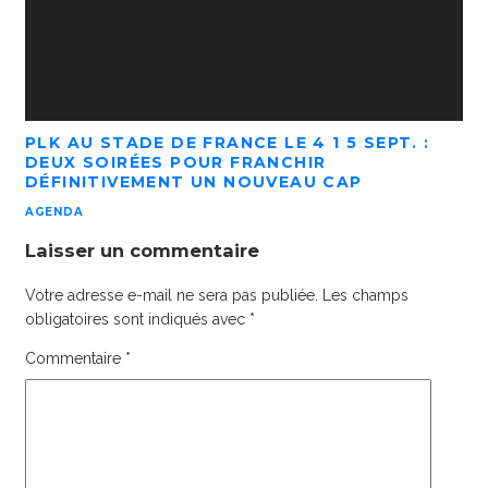
PLK AU STADE DE FRANCE LE 4 1 5 SEPT. :
DEUX SOIRÉES POUR FRANCHIR
DÉFINITIVEMENT UN NOUVEAU CAP
AGENDA
Laisser un commentaire
Votre adresse e-mail ne sera pas publiée.
Les champs
obligatoires sont indiqués avec
*
Commentaire
*