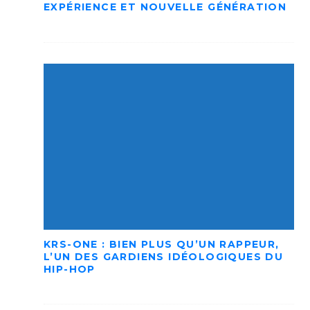
EXPÉRIENCE ET NOUVELLE GÉNÉRATION
KRS-ONE : BIEN PLUS QU’UN RAPPEUR,
L’UN DES GARDIENS IDÉOLOGIQUES DU
HIP-HOP