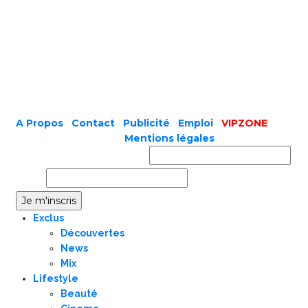
A Propos
|
Contact
|
Publicité
|
Emploi
|
VIPZONE
COPYRIGHT © 2019 |
Mentions légales
Prénom ou nom complet
Email
Exclus
Découvertes
News
Mix
Lifestyle
Beauté