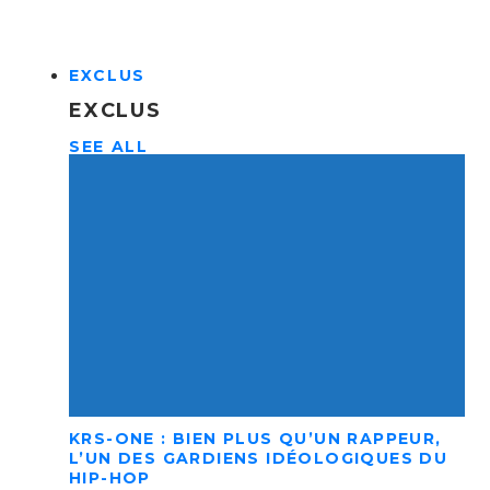
EXCLUS
EXCLUS
SEE ALL
KRS-ONE : BIEN PLUS QU’UN RAPPEUR,
L’UN DES GARDIENS IDÉOLOGIQUES DU
HIP-HOP