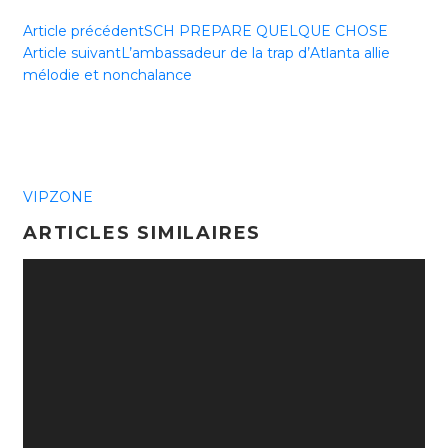
Article précédent
SCH PREPARE QUELQUE CHOSE
Article suivant
L’ambassadeur de la trap d’Atlanta allie
mélodie et nonchalance
VIPZONE
ARTICLES SIMILAIRES