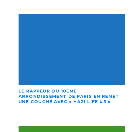
LE RAPPEUR DU 18ÈME
ARRONDISSEMENT DE PARIS EN REMET
UNE COUCHE AVEC « HAZI LIFE #3 »