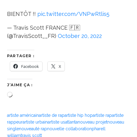
BIENTÔT !!
pic.twitter.com/VNPwRtlis5
— Travis Scott FRANCE 🇫🇷
(@TravisScott__FR)
October 20, 2022
PARTAGER :
Facebook
X
J’AIME ÇA :
Chargement…
artiste américain
artiste de rap
artiste hip hop
artiste rap
artiste
rappeur
artiste urbain
artiste us
atlanta
nouveau projet
nouveau
single
nouveauté rap
nouvelle collaboration
pharell
william
travis scott