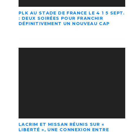
PLK AU STADE DE FRANCE LE 4 1 5 SEPT.
: DEUX SOIRÉES POUR FRANCHIR
DÉFINITIVEMENT UN NOUVEAU CAP
LACRIM ET MISSAN RÉUNIS SUR «
LIBERTÉ », UNE CONNEXION ENTRE