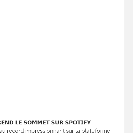
𝗘𝗡𝗗 𝗟𝗘 𝗦𝗢𝗠𝗠𝗘𝗧 𝗦𝗨𝗥 𝗦𝗣𝗢𝗧𝗜𝗙𝗬
au record impressionnant sur la plateforme