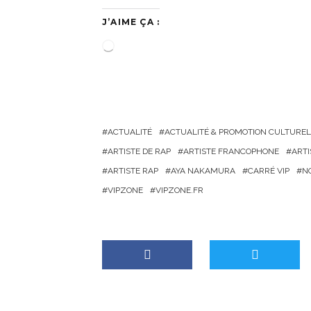
J’AIME ÇA :
C
h
a
r
g
ACTUALITÉ
ACTUALITÉ & PROMOTION CULTUREL
e
ARTISTE DE RAP
ARTISTE FRANCOPHONE
ARTI
m
ARTISTE RAP
AYA NAKAMURA
CARRÉ VIP
N
e
VIPZONE
VIPZONE.FR
n
t
…