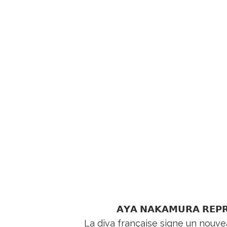
𝗔𝗬𝗔 𝗡𝗔𝗞𝗔𝗠𝗨𝗥𝗔 𝗥𝗘𝗣𝗥
La diva française signe un nouve