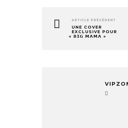
ARTICLE PRÉCÉDENT
UNE COVER
EXCLUSIVE POUR
« 𝗕𝗜𝗚 𝗠𝗔𝗠𝗔 »
VIPZO