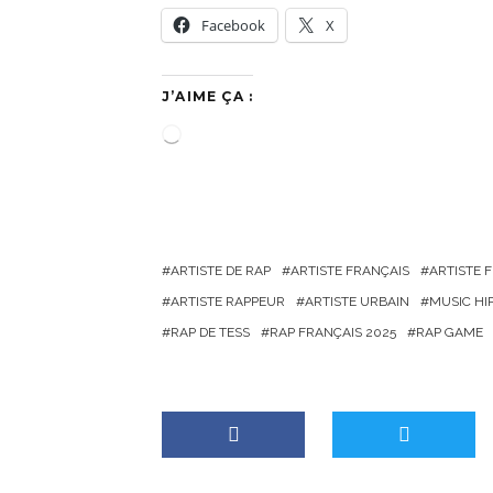
Facebook
X
J’AIME ÇA :
C
h
a
r
g
ARTISTE DE RAP
ARTISTE FRANÇAIS
ARTISTE
e
ARTISTE RAPPEUR
ARTISTE URBAIN
MUSIC HI
m
RAP DE TESS
RAP FRANÇAIS 2025
RAP GAME
e
n
t
…