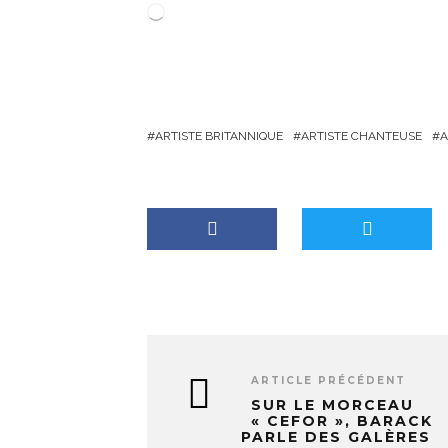
C
h
a
r
g
ARTISTE BRITANNIQUE
ARTISTE CHANTEUSE
A
e
m
e
n
t
…
ARTICLE PRÉCÉDENT
SUR LE MORCEAU
« CEFOR », BARACK
PARLE DES GALÈRES