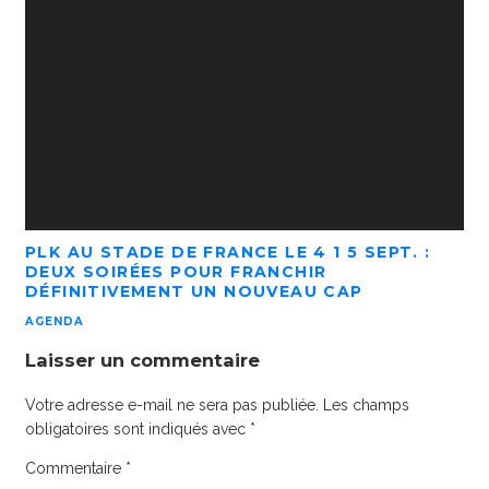
PLK AU STADE DE FRANCE LE 4 1 5 SEPT. :
DEUX SOIRÉES POUR FRANCHIR
DÉFINITIVEMENT UN NOUVEAU CAP
AGENDA
Laisser un commentaire
Votre adresse e-mail ne sera pas publiée.
Les champs
obligatoires sont indiqués avec
*
Commentaire
*