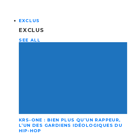
EXCLUS
EXCLUS
SEE ALL
KRS-ONE : BIEN PLUS QU’UN RAPPEUR,
L’UN DES GARDIENS IDÉOLOGIQUES DU
HIP-HOP