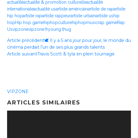
actualité
actualité & promotion culturelle
actualité
internationale
actualité us
artiste américain
artiste de rap
artiste
hip hop
artiste rap
artiste rappeur
artiste urbain
artiste us
hip
hop
Hip hop game
hiphopculture
hiphopmusic
rap game
Rap
Us
vipzone
vipzone.fr
young thug
Article précédent
🕊️ Il y a 5 ans jour pour jour, le monde du
cinéma perdait l’un de ses plus grands talents
Article suivant
Travis Scott & tyla en plein tournage
VIPZONE
ARTICLES SIMILAIRES