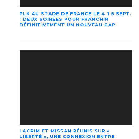
PLK AU STADE DE FRANCE LE 4 1 5 SEPT.
: DEUX SOIRÉES POUR FRANCHIR
DÉFINITIVEMENT UN NOUVEAU CAP
LACRIM ET MISSAN RÉUNIS SUR «
LIBERTÉ », UNE CONNEXION ENTRE