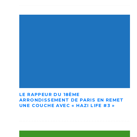
LE RAPPEUR DU 18ÈME
ARRONDISSEMENT DE PARIS EN REMET
UNE COUCHE AVEC « HAZI LIFE #3 »