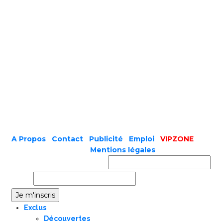
A Propos
|
Contact
|
Publicité
|
Emploi
|
VIPZONE
COPYRIGHT © 2019 |
Mentions légales
Prénom ou nom complet
Email
Exclus
Découvertes