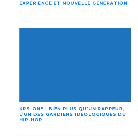
EXPÉRIENCE ET NOUVELLE GÉNÉRATION
KRS-ONE : BIEN PLUS QU’UN RAPPEUR,
L’UN DES GARDIENS IDÉOLOGIQUES DU
HIP-HOP