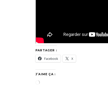
PARTAGER :
Facebook
X
J’AIME ÇA :
C
h
a
r