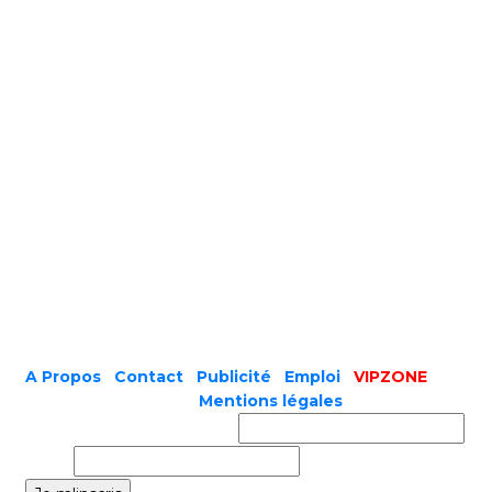
A Propos
|
Contact
|
Publicité
|
Emploi
|
VIPZONE
COPYRIGHT © 2019 |
Mentions légales
Prénom ou nom complet
Email