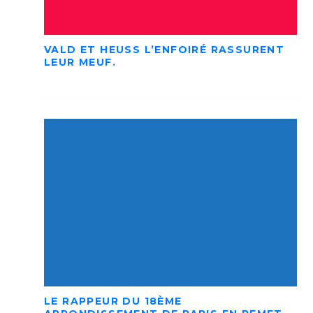
VALD ET HEUSS L’ENFOIRÉ RASSURENT
LEUR MEUF.
LE RAPPEUR DU 18ÈME