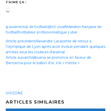
J’AIME ÇA :
Chargement…
aj auxerre
club de football
djibril cissé
fédération française de
football
footballeur professionnel
ligue 1 uber
Article précédent
Alexandre Lacazette de retour à
l’olympique de Lyon après avoir évolué pendant quelques
années sous les couleurs d’arsenal
Article suivant
Valbuena se prononce en faveur de
Benzema pour le ballon d’or, il le « mérite »
VIPZONE
ARTICLES SIMILAIRES