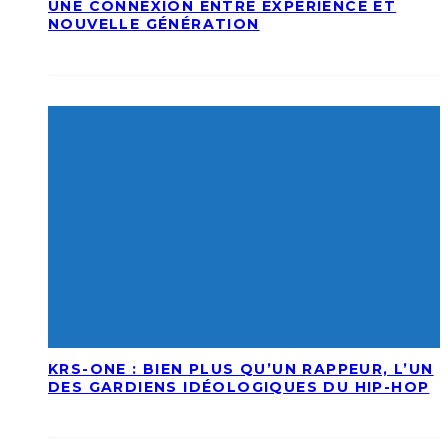
UNE CONNEXION ENTRE EXPÉRIENCE ET
NOUVELLE GÉNÉRATION
KRS-ONE : BIEN PLUS QU’UN RAPPEUR, L’UN
DES GARDIENS IDÉOLOGIQUES DU HIP-HOP