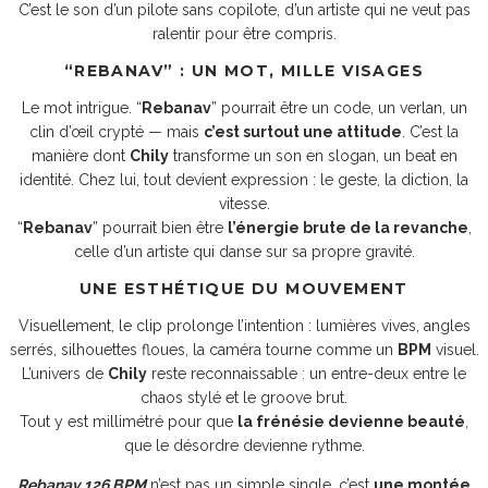
C’est le son d’un pilote sans copilote, d’un artiste qui ne veut pas
ralentir pour être compris.
“REBANAV” : UN MOT, MILLE VISAGES
Le mot intrigue. “
Rebanav
” pourrait être un code, un verlan, un
clin d’œil crypté — mais
c’est surtout une attitude
. C’est la
manière dont
Chily
transforme un son en slogan, un beat en
identité. Chez lui, tout devient expression : le geste, la diction, la
vitesse.
“
Rebanav
” pourrait bien être
l’énergie brute de la revanche
,
celle d’un artiste qui danse sur sa propre gravité.
UNE ESTHÉTIQUE DU MOUVEMENT
Visuellement, le clip prolonge l’intention : lumières vives, angles
serrés, silhouettes floues, la caméra tourne comme un
BPM
visuel.
L’univers de
Chily
reste reconnaissable : un entre-deux entre le
chaos stylé et le groove brut.
Tout y est millimétré pour que
la frénésie devienne beauté
,
que le désordre devienne rythme.
Rebanav 126 BPM
n’est pas un simple single, c’est
une montée