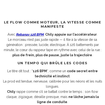
LE FLOW COMME MOTEUR, LA VITESSE COMME
MANIFESTE
Avec
Rebanav 126 BPM
,
Chily appuie sur l’accélérateur
.
Le morceau n’est pas juste rapide — il file à la vitesse de sa
génération : pressée, lucide, électrique. À 126 battements par
minute, le cœur du rappeur tape en rythme avec celui de la rue :
plus de frein, plus de pause, juste la trajectoire
.
UN TEMPO QUI BRÛLE LES CODES
Le titre dit tout : “
126 BPM
”, comme un
code secret entre
technicité et instinct
.
La prod est tendue, nerveuse, calibrée pour les néons et les nuits
longues.
Chily
rappe comme s’il se battait contre le temps : son flow
claque, zigzague, déraille presque, mais
ne lâche jamais la
ligne de conduite
.