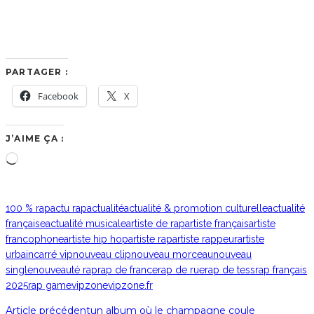
PARTAGER :
Facebook
X
J’AIME ÇA :
Chargement…
100 % rap
actu rap
actualité
actualité & promotion culturelle
actualité
française
actualité musicale
artiste de rap
artiste français
artiste
francophone
artiste hip hop
artiste rap
artiste rappeur
artiste
urbain
carré vip
nouveau clip
nouveau morceau
nouveau
single
nouveauté rap
rap de france
rap de rue
rap de tess
rap français
2025
rap game
vipzone
vipzone.fr
Article précédent
un album où le champagne coule