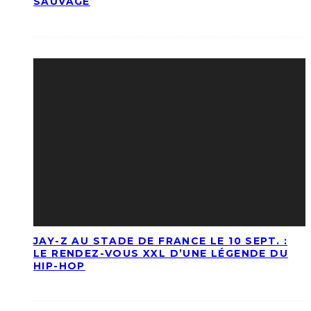
SAUVAGE
JAY-Z AU STADE DE FRANCE LE 10 SEPT. :
LE RENDEZ-VOUS XXL D’UNE LÉGENDE DU
HIP-HOP