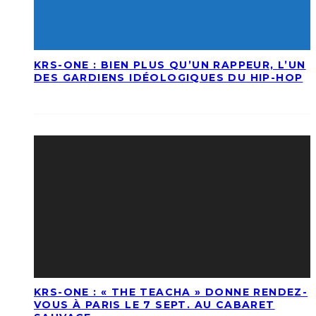
KRS-ONE : BIEN PLUS QU’UN RAPPEUR, L’UN
DES GARDIENS IDÉOLOGIQUES DU HIP-HOP
KRS-ONE : « THE TEACHA » DONNE RENDEZ-
VOUS À PARIS LE 7 SEPT. AU CABARET