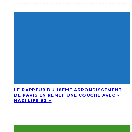
LE RAPPEUR DU 18ÈME ARRONDISSEMENT
DE PARIS EN REMET UNE COUCHE AVEC «
HAZI LIFE #3 »