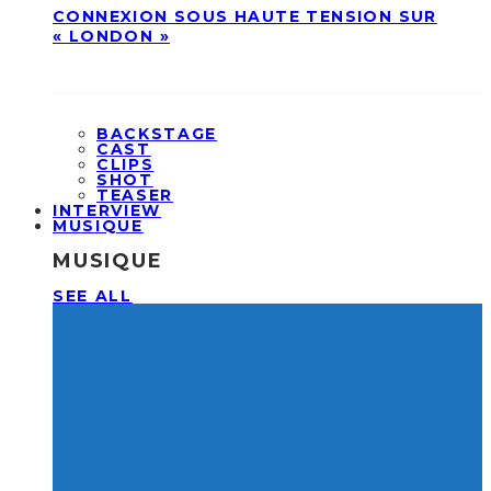
CONNEXION SOUS HAUTE TENSION SUR
« LONDON »
BACKSTAGE
CAST
CLIPS
SHOT
TEASER
INTERVIEW
MUSIQUE
MUSIQUE
SEE ALL