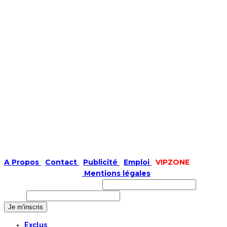
A Propos
|
Contact
|
Publicité
|
Emploi
|
VIPZONE
COPYRIGHT © 2019 |
Mentions légales
Prénom ou nom complet
Email
Exclus