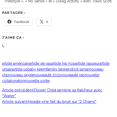
Freestyle », « No Sense » et « Durag Activity » avec Travis Scott.
PARTAGER :
Facebook
X
J’AIME ÇA :
Chargement…
artiste américain
artiste de rap
artiste hip hop
artiste rappeur
artiste
urbain
artiste us
baby keem
familiy ties
kendrick lamar
nouveau
clip
nouveau single
nouveauté 2021
nouveauté rap
nouvelle
collaboration
nouvelle sortie
Article précédent
Flower Child ramène sa fraîcheur avec
“Water”
Article suivant
Headie one fait du bruit sur “2 Chains”