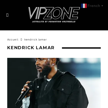
French
▼
Accueil
kendrick lamar
KENDRICK LAMAR