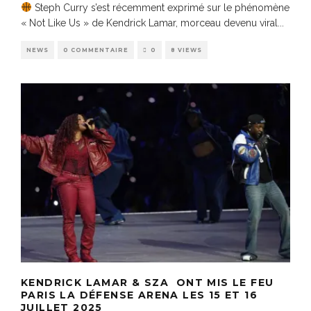
Steph Curry s’est récemment exprimé sur le phénomène
« Not Like Us » de Kendrick Lamar, morceau devenu viral
...
NEWS
0 COMMENTAIRE
0
8 VIEWS
KENDRICK LAMAR & SZA ONT MIS LE FEU
PARIS LA DÉFENSE ARENA LES 15 ET 16
JUILLET 2025