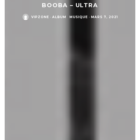
BOOBA – ULTRA
VIPZONE
·
ALBUM
MUSIQUE
·
MARS 7, 2021