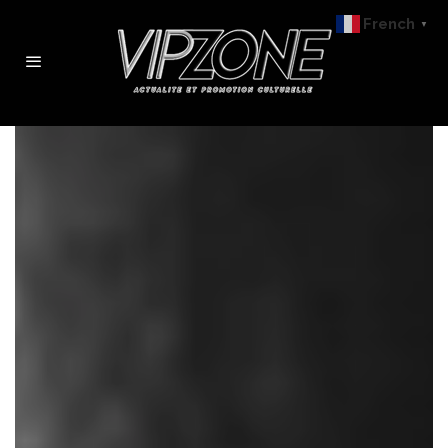
French
▼