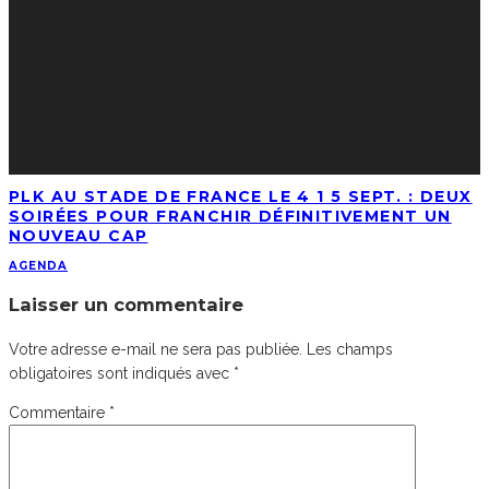
PLK AU STADE DE FRANCE LE 4 1 5 SEPT. : DEUX
SOIRÉES POUR FRANCHIR DÉFINITIVEMENT UN
NOUVEAU CAP
AGENDA
Laisser un commentaire
Votre adresse e-mail ne sera pas publiée.
Les champs
obligatoires sont indiqués avec
*
Commentaire
*