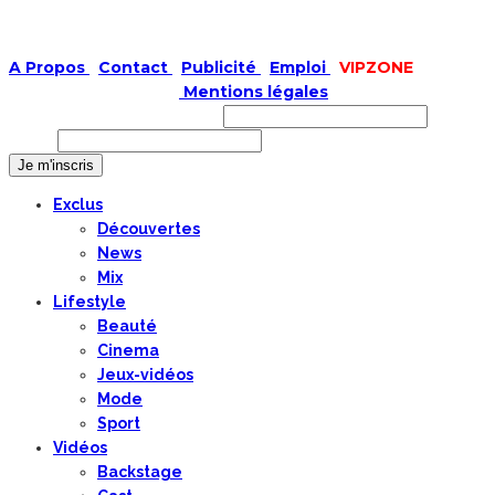
A Propos
|
Contact
|
Publicité
|
Emploi
|
VIPZONE
COPYRIGHT © 2019 |
Mentions légales
Prénom ou nom complet
Email
Exclus
Découvertes
News
Mix
Lifestyle
Beauté
Cinema
Jeux-vidéos
Mode
Sport
Vidéos
Backstage