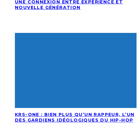
UNE CONNEXION ENTRE EXPÉRIENCE ET
NOUVELLE GÉNÉRATION
KRS-ONE : BIEN PLUS QU’UN RAPPEUR, L’UN
DES GARDIENS IDÉOLOGIQUES DU HIP-HOP