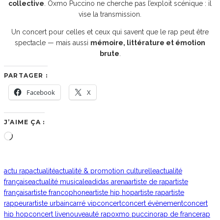
collective
. Oxmo Puccino ne cherche pas l’exploit scénique : il
vise la transmission.
Un concert pour celles et ceux qui savent que le rap peut être
spectacle — mais aussi
mémoire, littérature et émotion
brute
.
PARTAGER :
Facebook
X
J’AIME ÇA :
Chargement…
actu rap
actualité
actualité & promotion culturelle
actualité
française
actualité musicale
adidas arena
artiste de rap
artiste
français
artiste francophone
artiste hip hop
artiste rap
artiste
rappeur
artiste urbain
carré vip
concert
concert évènement
concert
hip hop
concert live
nouveauté rap
oxmo puccino
rap de france
rap