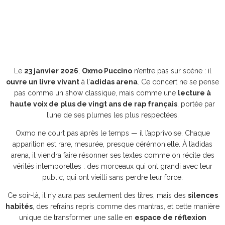
Le
23 janvier 2026
,
Oxmo Puccino
n’entre pas sur scène : il
ouvre un livre vivant
à l’
adidas arena
. Ce concert ne se pense
pas comme un show classique, mais comme une
lecture à
haute voix de plus de vingt ans de rap français
, portée par
l’une de ses plumes les plus respectées.
Oxmo ne court pas après le temps — il l’apprivoise. Chaque
apparition est rare, mesurée, presque cérémonielle. À l’adidas
arena, il viendra faire résonner ses textes comme on récite des
vérités intemporelles : des morceaux qui ont grandi avec leur
public, qui ont vieilli sans perdre leur force.
Ce soir-là, il n’y aura pas seulement des titres, mais des
silences
habités
, des refrains repris comme des mantras, et cette manière
unique de transformer une salle en
espace de réflexion