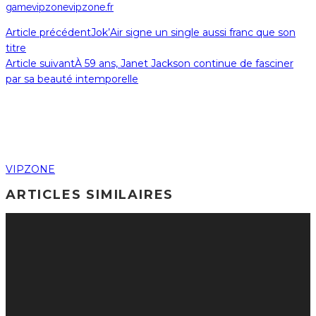
game
vipzone
vipzone.fr
Article précédent
Jok’Air signe un single aussi franc que son
titre
Article suivant
À 59 ans, Janet Jackson continue de fasciner
par sa beauté intemporelle
VIPZONE
ARTICLES SIMILAIRES