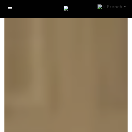
French
▼