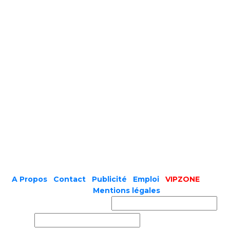
A Propos
|
Contact
|
Publicité
|
Emploi
|
VIPZONE
COPYRIGHT © 2019 |
Mentions légales
Prénom ou nom complet
Email