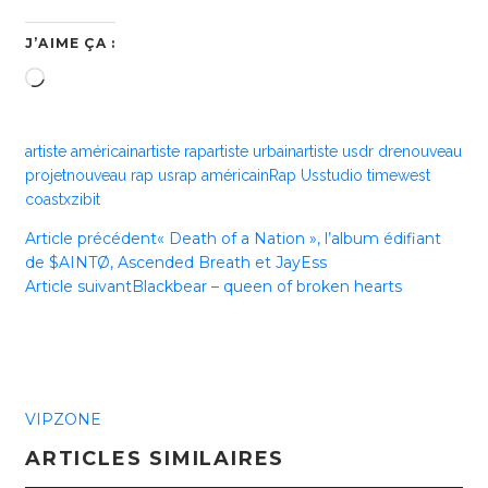
J’AIME ÇA :
Chargement…
artiste américain
artiste rap
artiste urbain
artiste us
dr dre
nouveau
projet
nouveau rap us
rap américain
Rap Us
studio time
west
coast
xzibit
Article précédent
« Death of a Nation », l’album édifiant
de $AINTØ, Ascended Breath et JayEss
Article suivant
Blackbear – queen of broken hearts
VIPZONE
ARTICLES SIMILAIRES