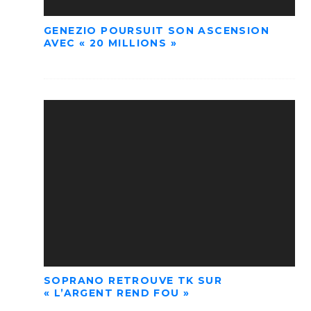
GENEZIO POURSUIT SON ASCENSION
AVEC « 20 MILLIONS »
SOPRANO RETROUVE TK SUR
« L’ARGENT REND FOU »