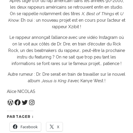
Après l’âge d’or du rap américain dans les années 90-2000,
les deux rappeurs américains se retrouvent enfin en studio.
On se rappelle notamment des titres
X, Best of Things
et
U
Know
. Eh oui : un nouveau projet est en cours pour l’acteur et
rappeur Xzibit !
Le rappeur annonçait l’alliance avec une vidéo Instagram où
on le voit aux côtés de Dr. Dre, en train d’écouter du Rick
Rock, un des beatmakers du rappeur… peut-être la prochaine
instru du featuring ? On ne sait que trop peu tant les
informations se font rares sur le fameux projet… patience !
Autre rumeur : Dr. Dre serait en train de travailler sur le nouvel
album
Jesus is King II
avec Kanye West !
Alice NICOLAS
WordPress
Facebook
Twitter
Instagram
PARTAGER :
Facebook
X