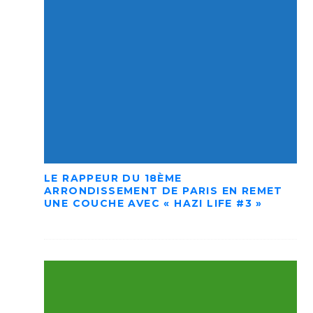
LE RAPPEUR DU 18ÈME
ARRONDISSEMENT DE PARIS EN REMET
UNE COUCHE AVEC « HAZI LIFE #3 »