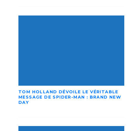
TOM HOLLAND DÉVOILE LE VÉRITABLE
MESSAGE DE SPIDER-MAN : BRAND NEW
DAY