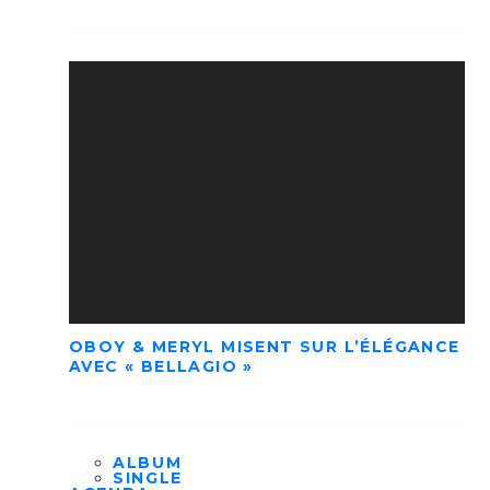
OBOY & MERYL MISENT SUR L’ÉLÉGANCE
AVEC « BELLAGIO »
ALBUM
SINGLE