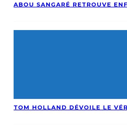
ABOU SANGARÉ RETROUVE ENF
TOM HOLLAND DÉVOILE LE VÉR