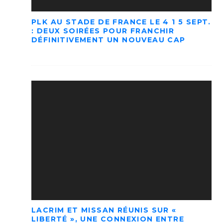
PLK AU STADE DE FRANCE LE 4 1 5 SEPT.
: DEUX SOIRÉES POUR FRANCHIR
DÉFINITIVEMENT UN NOUVEAU CAP
LACRIM ET MISSAN RÉUNIS SUR «
LIBERTÉ », UNE CONNEXION ENTRE