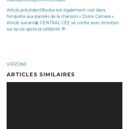
Article précédent
Booba est également visé dans
l’enquête aux paroles de la chanson « Dolce Camara ».
Article suivant
🎤 CENTRAL CEE se confie avec émotion
sur sa vie après la célébrité 💭
VIPZONE
ARTICLES SIMILAIRES