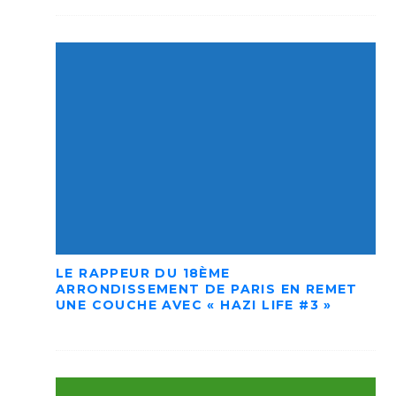
LE RAPPEUR DU 18ÈME
ARRONDISSEMENT DE PARIS EN REMET
UNE COUCHE AVEC « HAZI LIFE #3 »