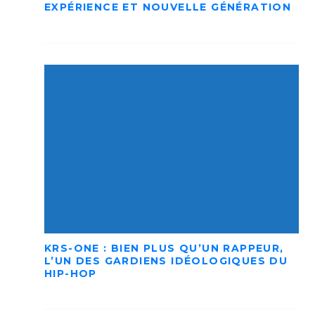
EXPÉRIENCE ET NOUVELLE GÉNÉRATION
KRS-ONE : BIEN PLUS QU’UN RAPPEUR,
L’UN DES GARDIENS IDÉOLOGIQUES DU
HIP-HOP