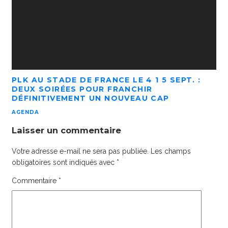
PLK AU STADE DE FRANCE LE 4 1 5 SEPT. :
DEUX SOIRÉES POUR FRANCHIR
DÉFINITIVEMENT UN NOUVEAU CAP
AGENDA
Laisser un commentaire
Votre adresse e-mail ne sera pas publiée.
Les champs
obligatoires sont indiqués avec
*
Commentaire
*