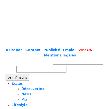
A Propos
|
Contact
|
Publicité
|
Emploi
|
VIPZONE
COPYRIGHT © 2019 |
Mentions légales
Prénom ou nom complet
Email
Exclus
Découvertes
News
Mix
Lifestyle