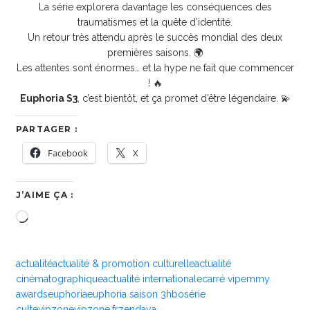
La série explorera davantage les conséquences des
traumatismes et la quête d’identité.
Un retour très attendu après le succès mondial des deux
premières saisons. 🌍
Les attentes sont énormes… et la hype ne fait que commencer
! 🔥
Euphoria S3
, c’est bientôt, et ça promet d’être légendaire. 💫
PARTAGER :
Facebook
X
J’AIME ÇA :
Chargement…
actualité
actualité & promotion culturelle
actualité
cinématographique
actualité internationale
carré vip
emmy
awards
euphoria
euphoria saison 3
hbo
série
culte
vipzone
vipzone.fr
zendaya